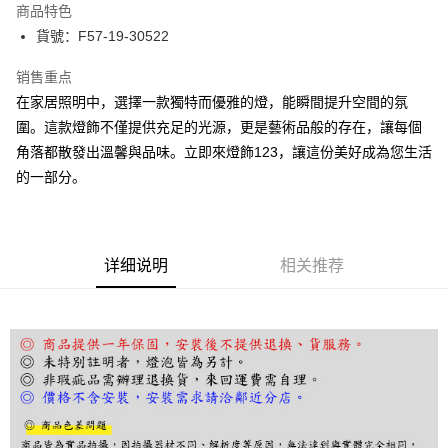
商品特色
街口支付
貨號：F57-19-30522
悠遊付
销售重点
在家居照明中，選擇一款獨特而優雅的燈，能瞬間提升空間的氛
Google Pay
圍。這款燈飾不僅提供充足的光源，更是藝術品般的存在，讓每個
Plus PAY
角落都散發出溫馨與品味。立即來燈飾123，讓這份美好成為您生活
的一部分。
AFTEE先享后付
相关说明
一、關於 AFTEE先享後付
ATM付款
1. 於付款方式選擇AFTEE先享後付，將跳出AFTEE先享後付手機驗證視
窗。
详细说明
相关推荐
2. 進行簡訊驗證之後，即可完成結帳手續。
运送方式
3. 訂單確認後不需事先繳費，商品會配送至您的指定地址。
4. 下訂完成後，您的手機會收到一封繳費通知簡訊，APP會員則會收到
宅配
AFTEE APP推播通知。
每笔NT$180，满NT$5,000(含以上)免运费
5. 收到商品當下無需繳費，確認無誤後，請再利用繳費通知簡訊或AFTEE
APP於四大便利商店‧ATM/網銀等方式進行付款。
請留意繳費期限為 14 天。唯有下載 AFTEE App 成為 AFTEE 會員者方能享
有最長 45 天內付款之服務。