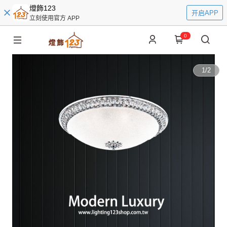
燈飾123
开启APP
立刻使用官方 APP
0
1
/
2