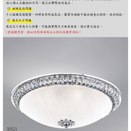
繳費期限，為商家向您請款的時間，再加上使用AFTEE可延長的天數所計算
出。使用AFTEE下訂可以延長您收到商品前的繳費天數，但無法保證一定能
夠在期限內收到商品(例如:預購商品或預計到貨時間較長者)。因此無論收到
商品與否，仍需要請您在AFTEE規定的時間內完成繳費。
二、付款限制
1. 初次使用 AFTEE 時，將依認證結果及本公司審查結果，核予每個人不同
之上限額度
2. 結帳金額須大於NT$30
3. 目前僅支援台灣會員
三、聲明條款
「AFTEE先享後付」(下稱本服務)乃由恩沛科技股份有限公司(下稱 AFTEE )
所提供，並由 AFTEE 向您收取款項。因使用本服務所須提供之個人資料(包
含但不限於訂購人姓名、電話，收件人姓名、電話、收件地址)，將交付予
AFTEE 於本服務必要服務範圍內運用。關於 AFTEE 對於個人資料之蒐集、
處理、利用，詳參 AFTEE 官網之『個人資料蒐集、處理及利用告知聲明』
（
https://aftee.tw/privacypolicy/
）。
若款項超過繳費期限，將根據當次的金額加收年利率 16% 的逾期滯納金。
未成年的使用者，請事先徵得法定代理人或監護人之同意方可使用
AFTEE。
若您對於個人資料之處理、利用有任何疑問，或欲行使相關法律權利，請聯
繫恩沛科技股份有限公司。若您不同意我們將上開所示之個人資料，連同必