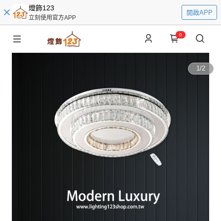
燈飾123
開啟APP
立刻使用官方APP
0
1
/
2