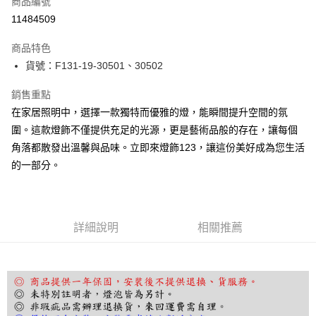
商品編號
LINE Pay
11484509
Apple Pay
商品特色
街口支付
貨號：F131-19-30501、30502
悠遊付
銷售重點
在家居照明中，選擇一款獨特而優雅的燈，能瞬間提升空間的氛
Google Pay
圍。這款燈飾不僅提供充足的光源，更是藝術品般的存在，讓每個
全盈+PAY
角落都散發出溫馨與品味。立即來燈飾123，讓這份美好成為您生活
的一部分。
AFTEE先享後付
相關說明
【關於「AFTEE先享後付」】
ATM付款
AFTEE先享後付是「在收到商品之後才付款」的支付方式。 讓您購物簡單
便利好安心！
詳細說明
相關推薦
１．簡單：不需註冊會員、不需綁卡、不需儲值。
運送方式
２．便利：只要手機號碼，簡訊認證，即可結帳。
３．安心：先確認商品／服務後，再付款。
宅配
每筆NT$180，滿NT$5,000(含以上)免運費
【「AFTEE先享後付」結帳流程】
１．於結帳方式選擇「AFTEE先享後付」後，將跳轉至「AFTEE先享後付」
結帳頁面，進行簡訊認證並確認金額後，即可完成結帳。