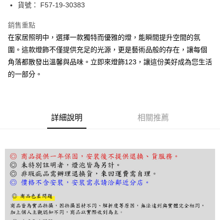
街口支付
貨號： F57-19-30383
悠遊付
銷售重點
在家居照明中，選擇一款獨特而優雅的燈，能瞬間提升空間的氛
Google Pay
圍。這款燈飾不僅提供充足的光源，更是藝術品般的存在，讓每個
全盈+PAY
角落都散發出溫馨與品味。立即來燈飾123，讓這份美好成為您生活
的一部分。
AFTEE先享後付
相關說明
【關於「AFTEE先享後付」】
ATM付款
AFTEE先享後付是「在收到商品之後才付款」的支付方式。 讓您購物簡單
便利好安心！
詳細說明
相關推薦
１．簡單：不需註冊會員、不需綁卡、不需儲值。
運送方式
２．便利：只要手機號碼，簡訊認證，即可結帳。
３．安心：先確認商品／服務後，再付款。
宅配
每筆NT$180，滿NT$5,000(含以上)免運費
【「AFTEE先享後付」結帳流程】
１．於結帳方式選擇「AFTEE先享後付」後，將跳轉至「AFTEE先享後付」
結帳頁面，進行簡訊認證並確認金額後，即可完成結帳。
２．訂單成立數日內，您將收到繳費通知簡訊。
３．收到繳費通知簡訊後14天內，點擊此簡訊中的連結，可透過四大超商／
ATM／網路銀行／等多元方式進行付款，方視為交易完成。
※ 請注意：結帳手續完成當下不需立刻繳費，但若您需要取消訂單，請聯絡