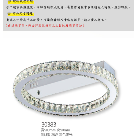
購買商品的店家。未經商家同意取消之訂單仍視為有效，需透過AFTEE先享
後付繳納相關費用。
※ 交易是否成功請以「AFTEE先享後付 」之結帳頁面顯示為準，若有關於
是否繳費成功／繳費後需取消欲退款等相關疑問，請聯繫「AFTEE先享後付
客戶支援中心」
https://netprotections.freshdesk.com/support/home
【注意事項】
１．透過由恩沛科技股份有限公司提供之「AFTEE先享後付」服務完成之交
易，需依本服務之必要範圍內提供個人資料，並將交易相關給付款項請求債
權轉讓予恩沛科技股份有限公司。
２．關於個人資料處理事宜，請瀏覽以下網址：
https://aftee.tw/terms/#terms3
３．未成年的使用者請事先徵得法定代理人或監護人之同意方可使用
「AFTEE先享後付」，若未經同意申辦者引起之損失，本公司不負相關責
任。
４．使用「AFTEE先享後付」時，將依據個別帳號之用戶狀況，依本公司即
時審查核予不同之上限額度；若仍有額度不足之情形，本公司將視審查結果
請求用戶進行身份認證。
５．嚴禁一人註冊多個帳號或使用他人資訊註冊。若發現惡意使用之情形，
恩沛科技股份有限公司將有權停止該用戶之使用額度並採取法律行動。