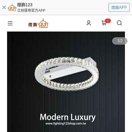
燈飾123
開啟APP
立刻使用官方APP
0
1
/
2