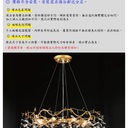
２．訂單成立數日內，您將收到繳費通知簡訊。
３．收到繳費通知簡訊後14天內，點擊此簡訊中的連結，可透過四大超商／
ATM／網路銀行／等多元方式進行付款，方視為交易完成。
※ 請注意：結帳手續完成當下不需立刻繳費，但若您需要取消訂單，請聯絡
購買商品的店家。未經商家同意取消之訂單仍視為有效，需透過AFTEE先享
後付繳納相關費用。
※ 交易是否成功請以「AFTEE先享後付 」之結帳頁面顯示為準，若有關於
是否繳費成功／繳費後需取消欲退款等相關疑問，請聯繫「AFTEE先享後付
客戶支援中心」
https://netprotections.freshdesk.com/support/home
【注意事項】
１．透過由恩沛科技股份有限公司提供之「AFTEE先享後付」服務完成之交
易，需依本服務之必要範圍內提供個人資料，並將交易相關給付款項請求債
權轉讓予恩沛科技股份有限公司。
２．關於個人資料處理事宜，請瀏覽以下網址：
https://aftee.tw/terms/#terms3
３．未成年的使用者請事先徵得法定代理人或監護人之同意方可使用
「AFTEE先享後付」，若未經同意申辦者引起之損失，本公司不負相關責
任。
４．使用「AFTEE先享後付」時，將依據個別帳號之用戶狀況，依本公司即
時審查核予不同之上限額度；若仍有額度不足之情形，本公司將視審查結果
請求用戶進行身份認證。
５．嚴禁一人註冊多個帳號或使用他人資訊註冊。若發現惡意使用之情形，
恩沛科技股份有限公司將有權停止該用戶之使用額度並採取法律行動。