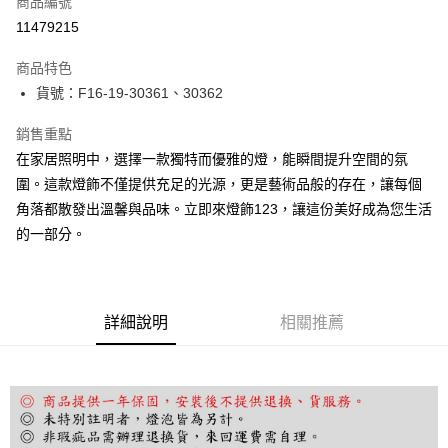
商品編號
LINE Pay
11479215
Apple Pay
商品特色
街口支付
貨號：F16-19-30361、30362
悠遊付
銷售重點
在家居照明中，選擇一款獨特而優雅的燈，能瞬間提升空間的氛
Google Pay
圍。這款燈飾不僅提供充足的光源，更是藝術品般的存在，讓每個
全盈+PAY
角落都散發出溫馨與品味。立即來燈飾123，讓這份美好成為您生活
的一部分。
AFTEE先享後付
相關說明
【關於「AFTEE先享後付」】
ATM付款
AFTEE先享後付是「在收到商品之後才付款」的支付方式。 讓您購物簡單
便利好安心！
詳細說明
相關推薦
１．簡單：不需註冊會員、不需綁卡、不需儲值。
運送方式
２．便利：只要手機號碼，簡訊認證，即可結帳。
３．安心：先確認商品／服務後，再付款。
宅配
每筆NT$180，滿NT$5,000(含以上)免運費
【「AFTEE先享後付」結帳流程】
１．於結帳方式選擇「AFTEE先享後付」後，將跳轉至「AFTEE先享後付」
結帳頁面，進行簡訊認證並確認金額後，即可完成結帳。