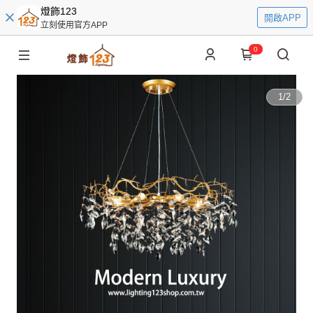
燈飾123
開啟APP
立刻使用官方APP
0
1
/
2