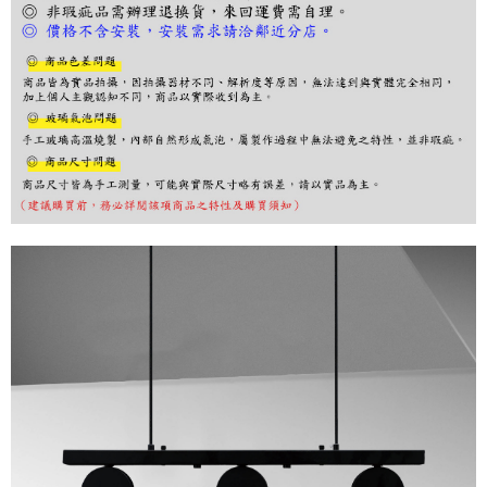
３．收到繳費通知簡訊後14天內，點擊此簡訊中的連結，可透過四大超商／
ATM／網路銀行／等多元方式進行付款，方視為交易完成。
※ 請注意：結帳手續完成當下不需立刻繳費，但若您需要取消訂單，請聯絡
購買商品的店家。未經商家同意取消之訂單仍視為有效，需透過AFTEE先享
後付繳納相關費用。
※ 交易是否成功請以「AFTEE先享後付 」之結帳頁面顯示為準，若有關於
是否繳費成功／繳費後需取消欲退款等相關疑問，請聯繫「AFTEE先享後付
客戶支援中心」
https://netprotections.freshdesk.com/support/home
【注意事項】
１．透過由恩沛科技股份有限公司提供之「AFTEE先享後付」服務完成之交
易，需依本服務之必要範圍內提供個人資料，並將交易相關給付款項請求債
權轉讓予恩沛科技股份有限公司。
２．關於個人資料處理事宜，請瀏覽以下網址：
https://aftee.tw/terms/#terms3
３．未成年的使用者請事先徵得法定代理人或監護人之同意方可使用
「AFTEE先享後付」，若未經同意申辦者引起之損失，本公司不負相關責
任。
４．使用「AFTEE先享後付」時，將依據個別帳號之用戶狀況，依本公司即
時審查核予不同之上限額度；若仍有額度不足之情形，本公司將視審查結果
請求用戶進行身份認證。
５．嚴禁一人註冊多個帳號或使用他人資訊註冊。若發現惡意使用之情形，
恩沛科技股份有限公司將有權停止該用戶之使用額度並採取法律行動。