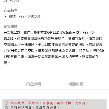
11470352
Apple Pay
商品特色
街口支付
貨號 : F97-40-81381
悠遊付
銷售重點
在燈飾123，我們自豪地推出G9 LED 5W藝術吊燈｜F97-40-
Google Pay
81381，這款燈具將藝術與功能完美結合。其獨特設計不僅為您的
全盈+PAY
空間增添了一抹優雅，更以LED技術提供高效能的照明。無論是現
代家居還是商業空間，這款吊燈都能成為令人矚目的焦點。選擇G9
AFTEE先享後付
LED藝術吊燈，讓每一個角落都散發出迷人的光芒，照亮您的生
相關說明
活。
【關於「AFTEE先享後付」】
ATM付款
AFTEE先享後付是「在收到商品之後才付款」的支付方式。 讓您購物簡單
便利好安心！
１．簡單：不需註冊會員、不需綁卡、不需儲值。
運送方式
２．便利：只要手機號碼，簡訊認證，即可結帳。
詳細說明
相關推薦
３．安心：先確認商品／服務後，再付款。
宅配
每筆NT$180，滿NT$5,000(含以上)免運費
【「AFTEE先享後付」結帳流程】
１．於結帳方式選擇「AFTEE先享後付」後，將跳轉至「AFTEE先享後付」
結帳頁面，進行簡訊認證並確認金額後，即可完成結帳。
２．訂單成立數日內，您將收到繳費通知簡訊。