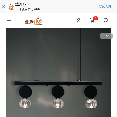
燈飾123
開啟APP
立刻使用官方APP
0
1
/
2