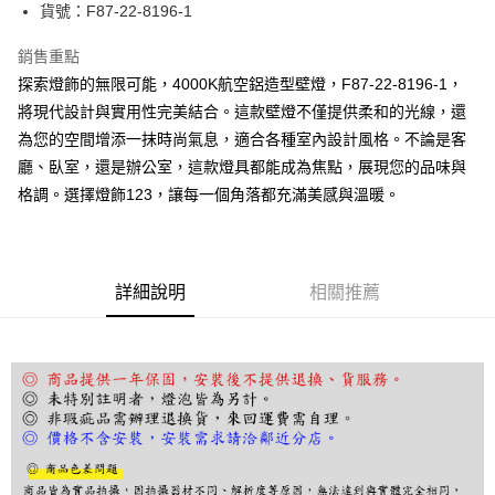
街口支付
貨號：F87-22-8196-1
悠遊付
銷售重點
探索燈飾的無限可能，4000K航空鋁造型壁燈，F87-22-8196-1，
Google Pay
將現代設計與實用性完美結合。這款壁燈不僅提供柔和的光線，還
全盈+PAY
為您的空間增添一抹時尚氣息，適合各種室內設計風格。不論是客
廳、臥室，還是辦公室，這款燈具都能成為焦點，展現您的品味與
AFTEE先享後付
格調。選擇燈飾123，讓每一個角落都充滿美感與溫暖。
相關說明
【關於「AFTEE先享後付」】
ATM付款
AFTEE先享後付是「在收到商品之後才付款」的支付方式。 讓您購物簡單
便利好安心！
１．簡單：不需註冊會員、不需綁卡、不需儲值。
運送方式
詳細說明
相關推薦
２．便利：只要手機號碼，簡訊認證，即可結帳。
３．安心：先確認商品／服務後，再付款。
宅配
每筆NT$180，滿NT$5,000(含以上)免運費
【「AFTEE先享後付」結帳流程】
１．於結帳方式選擇「AFTEE先享後付」後，將跳轉至「AFTEE先享後付」
結帳頁面，進行簡訊認證並確認金額後，即可完成結帳。
２．訂單成立數日內，您將收到繳費通知簡訊。
３．收到繳費通知簡訊後14天內，點擊此簡訊中的連結，可透過四大超商／
ATM／網路銀行／等多元方式進行付款，方視為交易完成。
※ 請注意：結帳手續完成當下不需立刻繳費，但若您需要取消訂單，請聯絡