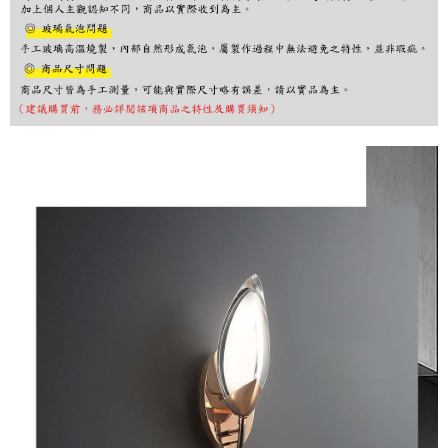
購買商品的店家。未經商家同意取消之訂單仍視為有效，需透過AFTEE先享
後付繳納相關費用。
※ 交易是否成功請以「AFTEE先享後付 」之結帳頁面顯示為準，若有關於
是否繳費成功／繳費後需取消欲退款等相關疑問，請聯繫「AFTEE先享後付
客戶支援中心」
https://netprotections.freshdesk.com/support/home
【注意事項】
１．透過由恩沛科技股份有限公司提供之「AFTEE先享後付」服務完成之交
易，需依本服務之必要範圍內提供個人資料，並將交易相關給付款項請求債
權轉讓予恩沛科技股份有限公司。
２．關於個人資料處理事宜，請瀏覽以下網址：
https://aftee.tw/terms/#terms3
３．未成年的使用者請事先徵得法定代理人或監護人之同意方可使用
「AFTEE先享後付」，若未經同意申辦者引起之損失，本公司不負相關責
任。
４．使用「AFTEE先享後付」時，將依據個別帳號之用戶狀況，依本公司即
時審查核予不同之上限額度；若仍有額度不足之情形，本公司將視審查結果
請求用戶進行身份認證。
５．嚴禁一人註冊多個帳號或使用他人資訊註冊。若發現惡意使用之情形，
恩沛科技股份有限公司將有權停止該用戶之使用額度並採取法律行動。