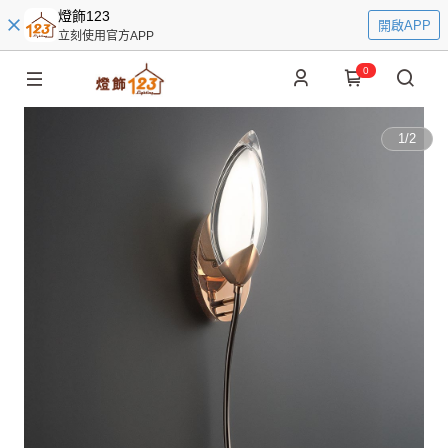
燈飾123
開啟APP
立刻使用官方APP
0
1
/
2