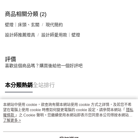
商品相關分類 (2)
壁燈｜床頭、玄關
現代簡約
設計師推薦燈具
設計師愛用款｜壁燈
評價
喜歡這個商品嗎？購買後給他一個好評吧
本分類熱銷
全站排行
本網站中使用 cookie，欲查詢有關本網站使用 cookie 方式之詳情，及若您不希
熱門標籤
望在電腦上使用 cookie 時應如何變更電腦的 cookie 設定，請參閱本網站「
隱私
權條款
」之 Cookie 聲明。您繼續使用本網站即表示您同意本公司得按本網站使
用條款之 Cookie 聲明使用 cookie。
了解更多 >