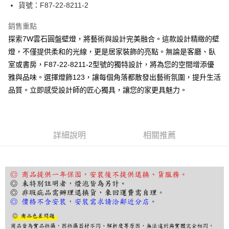
街口支付
貨號：F87-22-8211-2
悠遊付
銷售重點
探索7W雲石圓盤壁燈，將藝術與設計完美融合。這款設計精緻的壁
Google Pay
燈，不僅提供柔和的光線，更是居家裝飾的亮點。無論是客廳、臥
全盈+PAY
室或書房，F87-22-8211-2型號的獨特設計，將為您的空間增添優
雅與品味。選擇燈飾123，讓每個角落都散發出藝術氛圍，提升生活
AFTEE先享後付
品質。立即感受設計師的匠心獨具，讓您的家更具魅力。
相關說明
【關於「AFTEE先享後付」】
ATM付款
AFTEE先享後付是「在收到商品之後才付款」的支付方式。 讓您購物簡單
便利好安心！
１．簡單：不需註冊會員、不需綁卡、不需儲值。
運送方式
詳細說明
相關推薦
２．便利：只要手機號碼，簡訊認證，即可結帳。
３．安心：先確認商品／服務後，再付款。
宅配
每筆NT$180，滿NT$5,000(含以上)免運費
【「AFTEE先享後付」結帳流程】
１．於結帳方式選擇「AFTEE先享後付」後，將跳轉至「AFTEE先享後付」
結帳頁面，進行簡訊認證並確認金額後，即可完成結帳。
２．訂單成立數日內，您將收到繳費通知簡訊。
３．收到繳費通知簡訊後14天內，點擊此簡訊中的連結，可透過四大超商／
ATM／網路銀行／等多元方式進行付款，方視為交易完成。
※ 請注意：結帳手續完成當下不需立刻繳費，但若您需要取消訂單，請聯絡