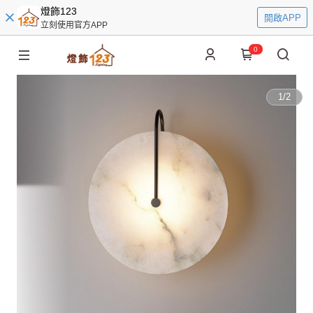
燈飾123
開啟APP
立刻使用官方APP
0
1
/
2