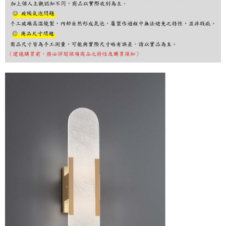
購買商品的店家。未經商家同意取消之訂單仍視為有效，需透過AFTEE先享
後付繳納相關費用。
※ 交易是否成功請以「AFTEE先享後付 」之結帳頁面顯示為準，若有關於
是否繳費成功／繳費後需取消欲退款等相關疑問，請聯繫「AFTEE先享後付
客戶支援中心」
https://netprotections.freshdesk.com/support/home
【注意事項】
１．透過由恩沛科技股份有限公司提供之「AFTEE先享後付」服務完成之交
易，需依本服務之必要範圍內提供個人資料，並將交易相關給付款項請求債
權轉讓予恩沛科技股份有限公司。
２．關於個人資料處理事宜，請瀏覽以下網址：
https://aftee.tw/terms/#terms3
３．未成年的使用者請事先徵得法定代理人或監護人之同意方可使用
「AFTEE先享後付」，若未經同意申辦者引起之損失，本公司不負相關責
任。
４．使用「AFTEE先享後付」時，將依據個別帳號之用戶狀況，依本公司即
時審查核予不同之上限額度；若仍有額度不足之情形，本公司將視審查結果
請求用戶進行身份認證。
５．嚴禁一人註冊多個帳號或使用他人資訊註冊。若發現惡意使用之情形，
恩沛科技股份有限公司將有權停止該用戶之使用額度並採取法律行動。