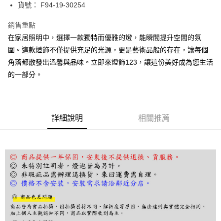
街口支付
貨號： F94-19-30254
悠遊付
銷售重點
在家居照明中，選擇一款獨特而優雅的燈，能瞬間提升空間的氛
Google Pay
圍。這款燈飾不僅提供充足的光源，更是藝術品般的存在，讓每個
全盈+PAY
角落都散發出溫馨與品味。立即來燈飾123，讓這份美好成為您生活
的一部分。
AFTEE先享後付
相關說明
【關於「AFTEE先享後付」】
ATM付款
AFTEE先享後付是「在收到商品之後才付款」的支付方式。 讓您購物簡單
便利好安心！
詳細說明
相關推薦
１．簡單：不需註冊會員、不需綁卡、不需儲值。
運送方式
２．便利：只要手機號碼，簡訊認證，即可結帳。
３．安心：先確認商品／服務後，再付款。
宅配
每筆NT$180，滿NT$5,000(含以上)免運費
【「AFTEE先享後付」結帳流程】
１．於結帳方式選擇「AFTEE先享後付」後，將跳轉至「AFTEE先享後付」
結帳頁面，進行簡訊認證並確認金額後，即可完成結帳。
２．訂單成立數日內，您將收到繳費通知簡訊。
３．收到繳費通知簡訊後14天內，點擊此簡訊中的連結，可透過四大超商／
ATM／網路銀行／等多元方式進行付款，方視為交易完成。
※ 請注意：結帳手續完成當下不需立刻繳費，但若您需要取消訂單，請聯絡