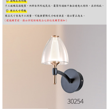
購買商品的店家。未經商家同意取消之訂單仍視為有效，需透過AFTEE先享
後付繳納相關費用。
※ 交易是否成功請以「AFTEE先享後付 」之結帳頁面顯示為準，若有關於
是否繳費成功／繳費後需取消欲退款等相關疑問，請聯繫「AFTEE先享後付
客戶支援中心」
https://netprotections.freshdesk.com/support/home
【注意事項】
１．透過由恩沛科技股份有限公司提供之「AFTEE先享後付」服務完成之交
易，需依本服務之必要範圍內提供個人資料，並將交易相關給付款項請求債
權轉讓予恩沛科技股份有限公司。
２．關於個人資料處理事宜，請瀏覽以下網址：
https://aftee.tw/terms/#terms3
３．未成年的使用者請事先徵得法定代理人或監護人之同意方可使用
「AFTEE先享後付」，若未經同意申辦者引起之損失，本公司不負相關責
任。
４．使用「AFTEE先享後付」時，將依據個別帳號之用戶狀況，依本公司即
時審查核予不同之上限額度；若仍有額度不足之情形，本公司將視審查結果
請求用戶進行身份認證。
５．嚴禁一人註冊多個帳號或使用他人資訊註冊。若發現惡意使用之情形，
恩沛科技股份有限公司將有權停止該用戶之使用額度並採取法律行動。