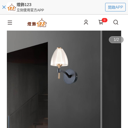
燈飾123
開啟APP
立刻使用官方APP
0
1
/
2