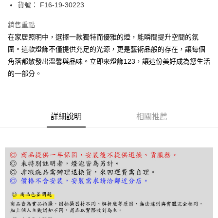
街口支付
貨號： F16-19-30223
悠遊付
銷售重點
在家居照明中，選擇一款獨特而優雅的燈，能瞬間提升空間的氛
Google Pay
圍。這款燈飾不僅提供充足的光源，更是藝術品般的存在，讓每個
全盈+PAY
角落都散發出溫馨與品味。立即來燈飾123，讓這份美好成為您生活
的一部分。
AFTEE先享後付
相關說明
【關於「AFTEE先享後付」】
ATM付款
AFTEE先享後付是「在收到商品之後才付款」的支付方式。 讓您購物簡單
便利好安心！
詳細說明
相關推薦
１．簡單：不需註冊會員、不需綁卡、不需儲值。
運送方式
２．便利：只要手機號碼，簡訊認證，即可結帳。
３．安心：先確認商品／服務後，再付款。
宅配
每筆NT$180，滿NT$5,000(含以上)免運費
【「AFTEE先享後付」結帳流程】
１．於結帳方式選擇「AFTEE先享後付」後，將跳轉至「AFTEE先享後付」
結帳頁面，進行簡訊認證並確認金額後，即可完成結帳。
２．訂單成立數日內，您將收到繳費通知簡訊。
３．收到繳費通知簡訊後14天內，點擊此簡訊中的連結，可透過四大超商／
ATM／網路銀行／等多元方式進行付款，方視為交易完成。
※ 請注意：結帳手續完成當下不需立刻繳費，但若您需要取消訂單，請聯絡