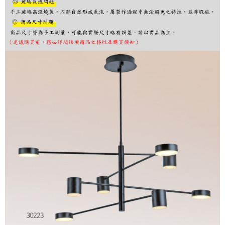
購買商品的店家。未經商家同意取消之訂單仍視為有效，需透過AFTEE先享
後付繳納相關費用。
※ 交易是否成功請以「AFTEE先享後付 」之結帳頁面顯示為準，若有關於
是否繳費成功／繳費後需取消欲退款等相關疑問，請聯繫「AFTEE先享後付
客戶支援中心」
https://netprotections.freshdesk.com/support/home
【注意事項】
１．透過由恩沛科技股份有限公司提供之「AFTEE先享後付」服務完成之交
易，需依本服務之必要範圍內提供個人資料，並將交易相關給付款項請求債
權轉讓予恩沛科技股份有限公司。
２．關於個人資料處理事宜，請瀏覽以下網址：
https://aftee.tw/terms/#terms3
３．未成年的使用者請事先徵得法定代理人或監護人之同意方可使用
「AFTEE先享後付」，若未經同意申辦者引起之損失，本公司不負相關責
任。
４．使用「AFTEE先享後付」時，將依據個別帳號之用戶狀況，依本公司即
時審查核予不同之上限額度；若仍有額度不足之情形，本公司將視審查結果
請求用戶進行身份認證。
５．嚴禁一人註冊多個帳號或使用他人資訊註冊。若發現惡意使用之情形，
恩沛科技股份有限公司將有權停止該用戶之使用額度並採取法律行動。