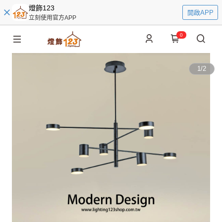
燈飾123
開啟APP
立刻使用官方APP
0
1
/
2