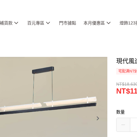
補貨款
百元專區
門市據點
本月優惠區
燈飾12
現代風造
宅配满NT$
NT$18,63
NT$11
数量