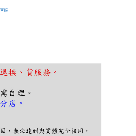
FTEE先享後付
推荐
款方式選擇AFTEE先享後付，將跳出AFTEE先享後付手機驗證視
客服
廳、餐桌
線條長型吊燈
簡訊驗證之後，即可完成結帳手續。
確認後不需事先繳費，商品會配送至您的指定地址。
完成後，您的手機會收到一封繳費通知簡訊，APP會員則會收到
APP推播通知。
商品當下無需繳費，確認無誤後，請再利用繳費通知簡訊或AFTEE
80，满NT$5,000(含以上)免运费
大便利商店‧ATM/網銀等方式進行付款。
限為 14 天。唯有下載 AFTEE App 成為 AFTEE 會員者方能
45 天內付款之服務。
為商家向您請款的時間，再加上使用AFTEE可延長的天數所計
AFTEE下訂可以延長您收到商品前的繳費天數，但無法保證一
限內收到商品(例如:預購商品或預計到貨時間較長者)。因此無論
否，仍需要請您在AFTEE規定的時間內完成繳費。
限制
使用 AFTEE 時，將依認證結果及本公司審查結果，核予每個人不同
度
額須大於NT$30
僅支援台灣會員
條款