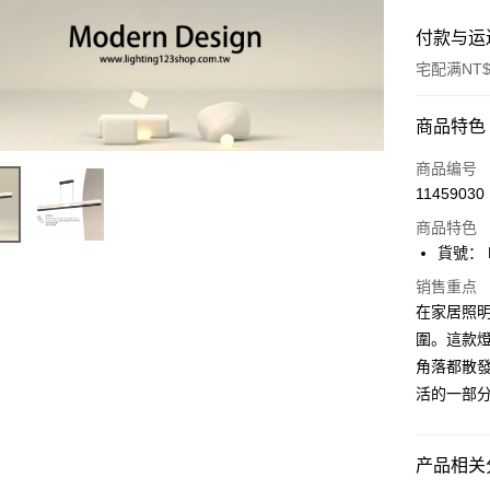
付款与运
宅配满NT$
付款方式
商品特色
信用卡一
商品编号
11459030
LINE Pay
商品特色
Apple Pay
貨號： F
街口支付
销售重点
在家居照
悠遊付
圍。這款
角落都散發
Google Pa
活的一部
Plus PAY
AFTEE先
产品相关分
相关说明