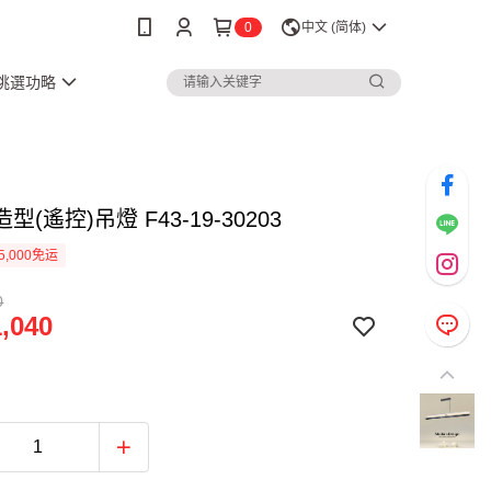
0
中文 (简体)
3挑選功略
型(遙控)吊燈 F43-19-30203
5,000免运
0
,040