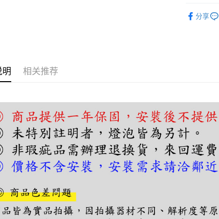
一、關於 A
人气商品
ATM付款
1. 於付
分享
窗。
吊燈｜餐
2. 進行
3. 訂單
运送方式
4. 下訂
AFTEE 
宅配
5. 收到
说明
相关推荐
每笔NT$1
APP於四
請留意繳費期
享有最長 
繳費期限，
算出。使用
定能夠在期
收到商品與
二、付款
1. 初次
之上限額
2. 結帳金
3. 目前
三、聲明