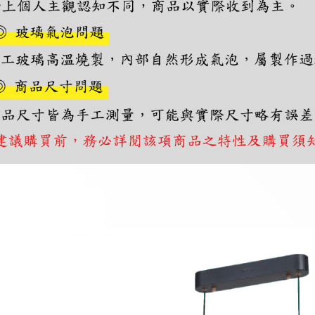
「AFTE
)所提供，
(包含但不
予 AFT
集、處理、
明』（
http
若款項超過
未成年的
AFTEE。
若您對於
聯繫恩沛
同必要之購
人資料，