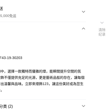
送
5,000免运
清除
纪录
次付款
43-19-30203
明中，選擇一款獨特而優雅的燈，能瞬間提升空間的氛
燈飾不僅提供充足的光源，更是藝術品般的存在，讓每個
出溫馨與品味。立即來燈飾123，讓這份美好成為您生
y
分。
享后付
类 (2)