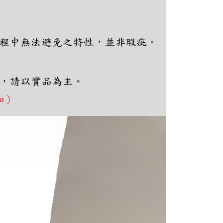
E先享後付」(下稱本服務)乃由恩沛科技股份有限公司(下稱 AFTEE
並由 AFTEE 向您收取款項。因使用本服務所須提供之個人資料
限於訂購人姓名、電話，收件人姓名、電話、收件地址)，將交付
EE 於本服務必要服務範圍內運用。關於 AFTEE 對於個人資料之蒐
利用，詳參 AFTEE 官網之『個人資料蒐集、處理及利用告知聲
s://aftee.tw/privacypolicy/
）。
繳費期限，將根據當次的金額加收年利率 16% 的逾期滯納金。
使用者，請事先徵得法定代理人或監護人之同意方可使用
個人資料之處理、利用有任何疑問，或欲行使相關法律權利，請
科技股份有限公司。若您不同意我們將上開所示之個人資料，連
買訂單資訊提供予 AFTEE ，或讓 AFTEE 蒐集處理利用您的個
請勿選用本服務。