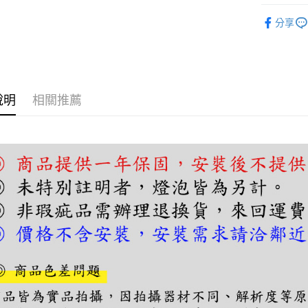
【關於「A
人氣商品
ATM付款
AFTEE
分享
便利好安
吊燈｜餐
１．簡單
２．便利
運送方式
３．安心
宅配
【「AFT
說明
相關推薦
每筆NT$1
１．於結帳
付」結帳
２．訂單
３．收到繳
／ATM／
※ 請注意
絡購買商品
先享後付
※ 交易是
是否繳費成
付客戶支
【注意事
１．透過由
交易，需
求債權轉
２．關於