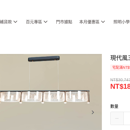
補貨款
百元專區
門市據點
本月優惠區
照明小學
現代風三
宅配滿NT$
NT$30,74
NT$18
數量