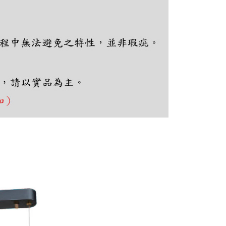
ee.tw/terms/#terms3
年的使用者請事先徵得法定代理人或監護人之同意方可使用
E先享後付」，若未經同意申辦者引起之損失，本公司不負相關責
AFTEE先享後付」時，將依據個別帳號之用戶狀況，依本公司
核予不同之上限額度；若仍有額度不足之情形，本公司將視審查
用戶進行身份認證。
一人註冊多個帳號或使用他人資訊註冊。若發現惡意使用之情
科技股份有限公司將有權停止該用戶之使用額度並採取法律行