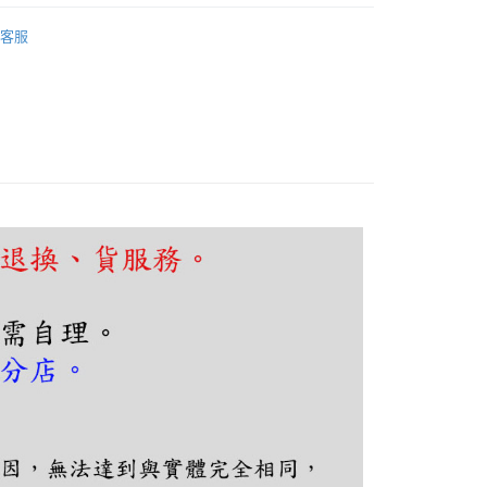
FTEE先享後付」】
推薦
先享後付是「在收到商品之後才付款」的支付方式。 讓您購物簡單
客服
心！
廳、餐桌
現代輕奢風
：不需註冊會員、不需綁卡、不需儲值。
：只要手機號碼，簡訊認證，即可結帳。
：先確認商品／服務後，再付款。
EE先享後付」結帳流程】
80，滿NT$5,000(含以上)免運費
方式選擇「AFTEE先享後付」後，將跳轉至「AFTEE先享後
頁面，進行簡訊認證並確認金額後，即可完成結帳。
成立數日內，您將收到繳費通知簡訊。
費通知簡訊後14天內，點擊此簡訊中的連結，可透過四大超商
網路銀行／等多元方式進行付款，方視為交易完成。
：結帳手續完成當下不需立刻繳費，但若您需要取消訂單，請聯
的店家。未經商家同意取消之訂單仍視為有效，需透過AFTEE
繳納相關費用。
否成功請以「AFTEE先享後付 」之結帳頁面顯示為準，若有關於
功／繳費後需取消欲退款等相關疑問，請聯繫「AFTEE先享後
援中心」
https://netprotections.freshdesk.com/support/home
項】
恩沛科技股份有限公司提供之「AFTEE先享後付」服務完成之
依本服務之必要範圍內提供個人資料，並將交易相關給付款項請
讓予恩沛科技股份有限公司。
個人資料處理事宜，請瀏覽以下網址：