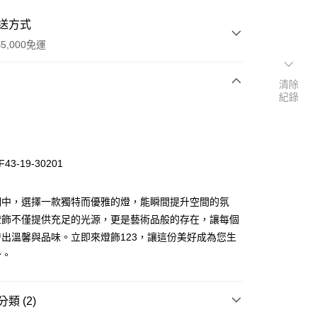
送方式
5,000免運
清除
紀錄
次付款
43-19-30201
明中，選擇一款獨特而優雅的燈，能瞬間提升空間的氛
燈飾不僅提供充足的光源，更是藝術品般的存在，讓每個
出溫馨與品味。立即來燈飾123，讓這份美好成為您生
y
分。
享後付
類 (2)