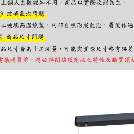
https://aft
３．未成
「AFTE
任。
４．使用「
即時審查
結果請求
５．嚴禁
形，恩沛
動。