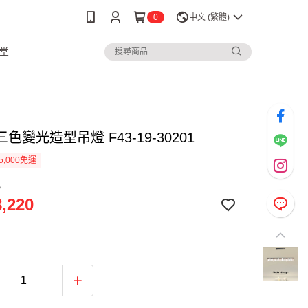
0
中文 (繁體)
堂
色變光造型吊燈 F43-19-30201
5,000免運
7
,220