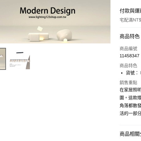
付款與運
宅配滿NT$
付款方式
商品特色
信用卡一
商品編號
11458347
LINE Pay
商品特色
Apple Pay
貨號： F
街口支付
銷售重點
在家居照
悠遊付
圍。這款
角落都散發
Google Pa
活的一部
全盈+PAY
AFTEE先
商品相關分
相關說明