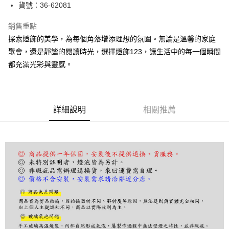
街口支付
貨號：36-62081
悠遊付
銷售重點
探索燈飾的美學，為每個角落增添理想的氛圍。無論是溫馨的家庭
Google Pay
聚會，還是靜謐的閱讀時光，選擇燈飾123，讓生活中的每一個瞬間
全盈+PAY
都充滿光彩與靈感。
AFTEE先享後付
相關說明
【關於「AFTEE先享後付」】
詳細說明
相關推薦
ATM付款
AFTEE先享後付是「在收到商品之後才付款」的支付方式。 讓您購物簡單
便利好安心！
１．簡單：不需註冊會員、不需綁卡、不需儲值。
運送方式
２．便利：只要手機號碼，簡訊認證，即可結帳。
３．安心：先確認商品／服務後，再付款。
宅配
每筆NT$180，滿NT$5,000(含以上)免運費
【「AFTEE先享後付」結帳流程】
１．於結帳方式選擇「AFTEE先享後付」後，將跳轉至「AFTEE先享後付」
結帳頁面，進行簡訊認證並確認金額後，即可完成結帳。
２．訂單成立數日內，您將收到繳費通知簡訊。
３．收到繳費通知簡訊後14天內，點擊此簡訊中的連結，可透過四大超商／
ATM／網路銀行／等多元方式進行付款，方視為交易完成。
※ 請注意：結帳手續完成當下不需立刻繳費，但若您需要取消訂單，請聯絡