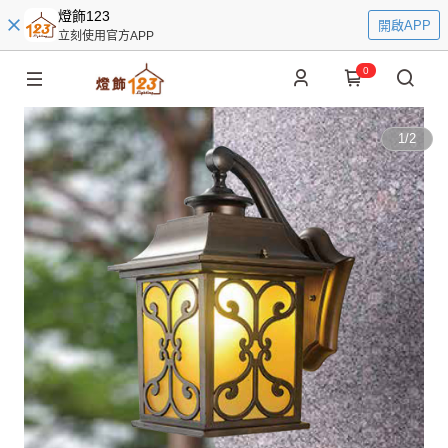
燈飾123
開啟APP
立刻使用官方APP
0
1
/
2