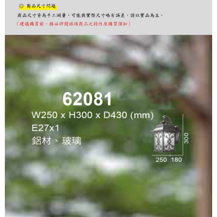
購買商品的店家。未經商家同意取消之訂單仍視為有效，需透過AFTEE先享
後付繳納相關費用。
※ 交易是否成功請以「AFTEE先享後付 」之結帳頁面顯示為準，若有關於
是否繳費成功／繳費後需取消欲退款等相關疑問，請聯繫「AFTEE先享後付
客戶支援中心」
https://netprotections.freshdesk.com/support/home
【注意事項】
１．透過由恩沛科技股份有限公司提供之「AFTEE先享後付」服務完成之交
易，需依本服務之必要範圍內提供個人資料，並將交易相關給付款項請求債
權轉讓予恩沛科技股份有限公司。
２．關於個人資料處理事宜，請瀏覽以下網址：
https://aftee.tw/terms/#terms3
３．未成年的使用者請事先徵得法定代理人或監護人之同意方可使用
「AFTEE先享後付」，若未經同意申辦者引起之損失，本公司不負相關責
任。
４．使用「AFTEE先享後付」時，將依據個別帳號之用戶狀況，依本公司即
時審查核予不同之上限額度；若仍有額度不足之情形，本公司將視審查結果
請求用戶進行身份認證。
５．嚴禁一人註冊多個帳號或使用他人資訊註冊。若發現惡意使用之情形，
恩沛科技股份有限公司將有權停止該用戶之使用額度並採取法律行動。