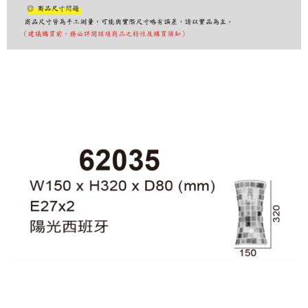
購買商品的店家。未經商家同意取消之訂單仍視為有效，需透過AFTEE先享
後付繳納相關費用。
※ 交易是否成功請以「AFTEE先享後付 」之結帳頁面顯示為準，若有關於
是否繳費成功／繳費後需取消欲退款等相關疑問，請聯繫「AFTEE先享後付
客戶支援中心」
https://netprotections.freshdesk.com/support/home
【注意事項】
１．透過由恩沛科技股份有限公司提供之「AFTEE先享後付」服務完成之交
易，需依本服務之必要範圍內提供個人資料，並將交易相關給付款項請求債
權轉讓予恩沛科技股份有限公司。
２．關於個人資料處理事宜，請瀏覽以下網址：
https://aftee.tw/terms/#terms3
３．未成年的使用者請事先徵得法定代理人或監護人之同意方可使用
「AFTEE先享後付」，若未經同意申辦者引起之損失，本公司不負相關責
任。
４．使用「AFTEE先享後付」時，將依據個別帳號之用戶狀況，依本公司即
時審查核予不同之上限額度；若仍有額度不足之情形，本公司將視審查結果
請求用戶進行身份認證。
５．嚴禁一人註冊多個帳號或使用他人資訊註冊。若發現惡意使用之情形，
恩沛科技股份有限公司將有權停止該用戶之使用額度並採取法律行動。