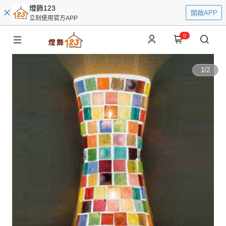
燈飾123
開啟APP
立刻使用官方APP
0
1
/
2