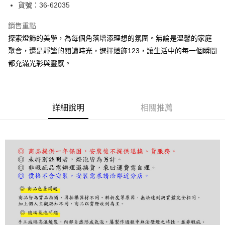
街口支付
貨號：36-62035
悠遊付
銷售重點
探索燈飾的美學，為每個角落增添理想的氛圍。無論是溫馨的家庭
Google Pay
聚會，還是靜謐的閱讀時光，選擇燈飾123，讓生活中的每一個瞬間
全盈+PAY
都充滿光彩與靈感。
AFTEE先享後付
相關說明
【關於「AFTEE先享後付」】
詳細說明
相關推薦
ATM付款
AFTEE先享後付是「在收到商品之後才付款」的支付方式。 讓您購物簡單
便利好安心！
１．簡單：不需註冊會員、不需綁卡、不需儲值。
運送方式
２．便利：只要手機號碼，簡訊認證，即可結帳。
３．安心：先確認商品／服務後，再付款。
宅配
每筆NT$180，滿NT$5,000(含以上)免運費
【「AFTEE先享後付」結帳流程】
１．於結帳方式選擇「AFTEE先享後付」後，將跳轉至「AFTEE先享後付」
結帳頁面，進行簡訊認證並確認金額後，即可完成結帳。
２．訂單成立數日內，您將收到繳費通知簡訊。
３．收到繳費通知簡訊後14天內，點擊此簡訊中的連結，可透過四大超商／
ATM／網路銀行／等多元方式進行付款，方視為交易完成。
※ 請注意：結帳手續完成當下不需立刻繳費，但若您需要取消訂單，請聯絡