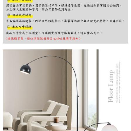
購買商品的店家。未經商家同意取消之訂單仍視為有效，需透過AFTEE先享
後付繳納相關費用。
※ 交易是否成功請以「AFTEE先享後付 」之結帳頁面顯示為準，若有關於
是否繳費成功／繳費後需取消欲退款等相關疑問，請聯繫「AFTEE先享後付
客戶支援中心」
https://netprotections.freshdesk.com/support/home
【注意事項】
１．透過由恩沛科技股份有限公司提供之「AFTEE先享後付」服務完成之交
易，需依本服務之必要範圍內提供個人資料，並將交易相關給付款項請求債
權轉讓予恩沛科技股份有限公司。
２．關於個人資料處理事宜，請瀏覽以下網址：
https://aftee.tw/terms/#terms3
３．未成年的使用者請事先徵得法定代理人或監護人之同意方可使用
「AFTEE先享後付」，若未經同意申辦者引起之損失，本公司不負相關責
任。
４．使用「AFTEE先享後付」時，將依據個別帳號之用戶狀況，依本公司即
時審查核予不同之上限額度；若仍有額度不足之情形，本公司將視審查結果
請求用戶進行身份認證。
５．嚴禁一人註冊多個帳號或使用他人資訊註冊。若發現惡意使用之情形，
恩沛科技股份有限公司將有權停止該用戶之使用額度並採取法律行動。