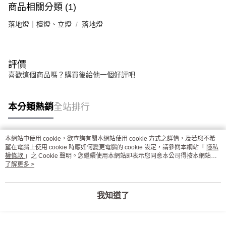
商品相關分類 (1)
落地燈｜檯燈、立燈
落地燈
評價
喜歡這個商品嗎？購買後給他一個好評吧
本分類熱銷
全站排行
本網站中使用 cookie，欲查詢有關本網站使用 cookie 方式之詳情，及若您不希
熱門標籤
望在電腦上使用 cookie 時應如何變更電腦的 cookie 設定，請參閱本網站「
隱私
權條款
」之 Cookie 聲明。您繼續使用本網站即表示您同意本公司得按本網站使
用條款之 Cookie 聲明使用 cookie。
了解更多 >
我知道了