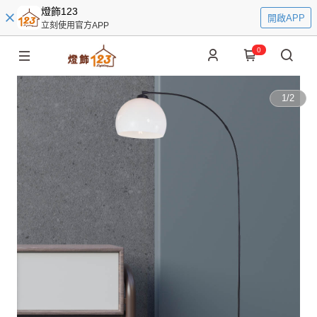
燈飾123
開啟APP
立刻使用官方APP
0
1
/
2