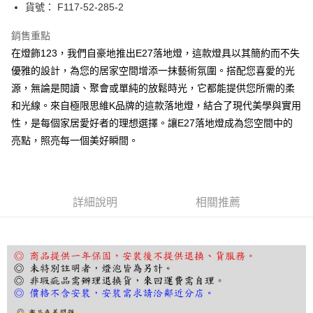
街口支付
貨號： F117-52-285-2
悠遊付
銷售重點
在燈飾123，我們自豪地推出E27落地燈，這款燈具以其簡約而不失
Google Pay
優雅的設計，為您的居家空間增添一抹藝術氛圍。搭配您喜愛的光
全盈+PAY
源，無論是閱讀、聚會或單純的放鬆時光，它都能提供您所需的柔
和光線。來自極限思維K品牌的這款落地燈，結合了現代美學與實用
AFTEE先享後付
性，是每個家居愛好者的理想選擇。讓E27落地燈成為您空間中的
相關說明
亮點，照亮每一個美好瞬間。
【關於「AFTEE先享後付」】
ATM付款
AFTEE先享後付是「在收到商品之後才付款」的支付方式。 讓您購物簡單
便利好安心！
１．簡單：不需註冊會員、不需綁卡、不需儲值。
運送方式
２．便利：只要手機號碼，簡訊認證，即可結帳。
詳細說明
相關推薦
３．安心：先確認商品／服務後，再付款。
宅配
每筆NT$180，滿NT$5,000(含以上)免運費
【「AFTEE先享後付」結帳流程】
１．於結帳方式選擇「AFTEE先享後付」後，將跳轉至「AFTEE先享後付」
結帳頁面，進行簡訊認證並確認金額後，即可完成結帳。
２．訂單成立數日內，您將收到繳費通知簡訊。
３．收到繳費通知簡訊後14天內，點擊此簡訊中的連結，可透過四大超商／
ATM／網路銀行／等多元方式進行付款，方視為交易完成。
※ 請注意：結帳手續完成當下不需立刻繳費，但若您需要取消訂單，請聯絡