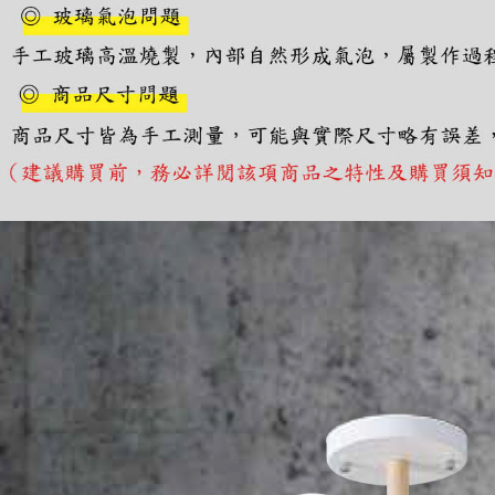
https://aft
３．未成
「AFTE
任。
４．使用「
即時審查
結果請求
５．嚴禁
形，恩沛
動。