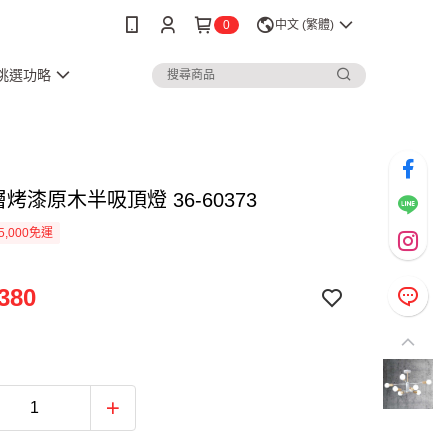
0
中文 (繁體)
3挑選功略
層烤漆原木半吸頂燈 36-60373
5,000免運
380