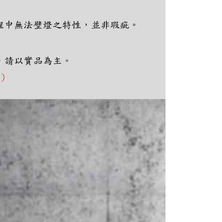
ee.tw/terms/#terms3
年的使用者請事先徵得法定代理人或監護人之同意方可使用
E先享後付」，若未經同意申辦者引起之損失，本公司不負相關責
AFTEE先享後付」時，將依據個別帳號之用戶狀況，依本公司
核予不同之上限額度；若仍有額度不足之情形，本公司將視審查
用戶進行身份認證。
一人註冊多個帳號或使用他人資訊註冊。若發現惡意使用之情
科技股份有限公司將有權停止該用戶之使用額度並採取法律行