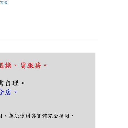
FTEE先享後付」】
客服
先享後付是「在收到商品之後才付款」的支付方式。 讓您購物簡單
心！
：不需註冊會員、不需綁卡、不需儲值。
：只要手機號碼，簡訊認證，即可結帳。
：先確認商品／服務後，再付款。
EE先享後付」結帳流程】
80，滿NT$5,000(含以上)免運費
方式選擇「AFTEE先享後付」後，將跳轉至「AFTEE先享後
頁面，進行簡訊認證並確認金額後，即可完成結帳。
成立數日內，您將收到繳費通知簡訊。
費通知簡訊後14天內，點擊此簡訊中的連結，可透過四大超商
網路銀行／等多元方式進行付款，方視為交易完成。
：結帳手續完成當下不需立刻繳費，但若您需要取消訂單，請聯
的店家。未經商家同意取消之訂單仍視為有效，需透過AFTEE
繳納相關費用。
否成功請以「AFTEE先享後付 」之結帳頁面顯示為準，若有關於
功／繳費後需取消欲退款等相關疑問，請聯繫「AFTEE先享後
援中心」
https://netprotections.freshdesk.com/support/home
項】
恩沛科技股份有限公司提供之「AFTEE先享後付」服務完成之
依本服務之必要範圍內提供個人資料，並將交易相關給付款項請
讓予恩沛科技股份有限公司。
個人資料處理事宜，請瀏覽以下網址：