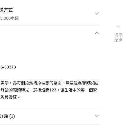
送方式
5,000免運
清除
紀錄
次付款
-60373
的美學，為每個角落增添理想的氛圍。無論是溫馨的家庭
靜謐的閱讀時光，選擇燈飾123，讓生活中的每一個瞬
光彩與靈感。
y
類 (1)
享後付
｜客廳、臥室
工業復古系列