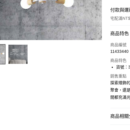
付款與運
宅配滿NT$
付款方式
商品特色
信用卡一
商品編號
11433440
LINE Pay
商品特色
Apple Pay
貨號：36
街口支付
銷售重點
探索燈飾
悠遊付
聚會，還是
間都充滿
Google Pa
全盈+PAY
商品相關分
AFTEE先
相關說明
半吸頂燈