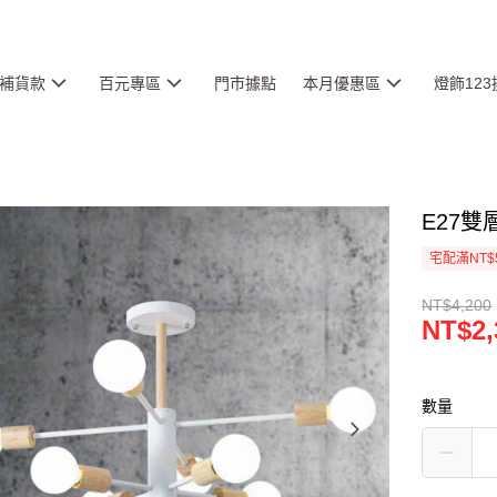
補貨款
百元專區
門市據點
本月優惠區
燈飾12
E27雙
宅配滿NT$
NT$4,200
NT$2,
數量