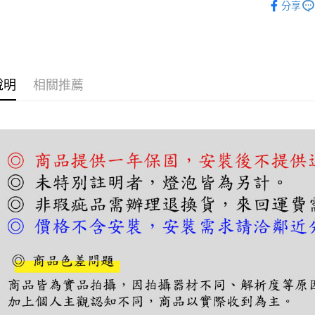
【關於「A
分享
ATM付款
AFTEE
便利好安
１．簡單
２．便利
運送方式
３．安心
說明
相關推薦
宅配
【「AFT
每筆NT$1
１．於結帳
付」結帳
２．訂單
３．收到繳
／ATM／
※ 請注意
絡購買商品
先享後付
※ 交易是
是否繳費成
付客戶支
【注意事
１．透過由
交易，需
求債權轉
２．關於