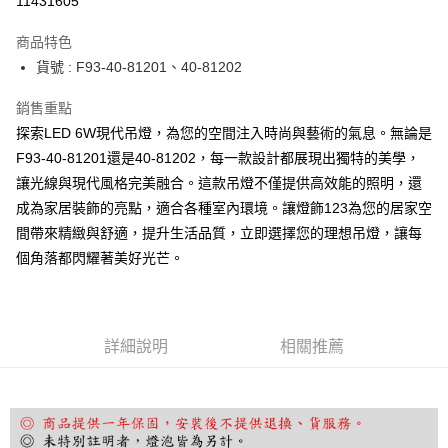
11431605
Apple Pay
商品特色
街口支付
貨號 : F93-40-81201、40-81202
悠遊付
銷售重點
探索LED 6W現代吊燈，為您的空間注入時尚與藝術的氣息。無論是
Google Pay
F93-40-81201還是40-81202，每一款設計都展現出獨特的美學，
全盈+PAY
讓光線與現代風格完美融合。這款吊燈不僅提供高效能的照明，還
成為家居裝飾的亮點，適合各種室內環境。讓燈飾123為您的居家空
AFTEE先享後付
間帶來精緻與舒適，提升生活品質，立即選擇您的理想吊燈，讓每
相關說明
個角落都閃耀著美好光芒。
【關於「AFTEE先享後付」】
ATM付款
AFTEE先享後付是「在收到商品之後才付款」的支付方式。 讓您購物簡單
便利好安心！
１．簡單：不需註冊會員、不需綁卡、不需儲值。
運送方式
２．便利：只要手機號碼，簡訊認證，即可結帳。
詳細說明
相關推薦
３．安心：先確認商品／服務後，再付款。
宅配
每筆NT$180，滿NT$5,000(含以上)免運費
【「AFTEE先享後付」結帳流程】
１．於結帳方式選擇「AFTEE先享後付」後，將跳轉至「AFTEE先享後付」
結帳頁面，進行簡訊認證並確認金額後，即可完成結帳。
２．訂單成立數日內，您將收到繳費通知簡訊。