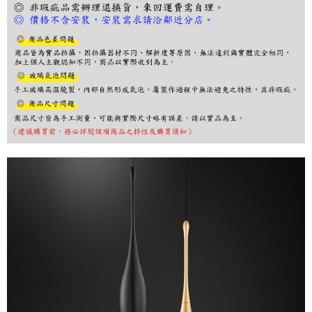
３．收到繳費通知簡訊後14天內，點擊此簡訊中的連結，可透過四大超商／
ATM／網路銀行／等多元方式進行付款，方視為交易完成。
※ 請注意：結帳手續完成當下不需立刻繳費，但若您需要取消訂單，請聯絡
購買商品的店家。未經商家同意取消之訂單仍視為有效，需透過AFTEE先享
後付繳納相關費用。
※ 交易是否成功請以「AFTEE先享後付 」之結帳頁面顯示為準，若有關於
是否繳費成功／繳費後需取消欲退款等相關疑問，請聯繫「AFTEE先享後付
客戶支援中心」
https://netprotections.freshdesk.com/support/home
【注意事項】
１．透過由恩沛科技股份有限公司提供之「AFTEE先享後付」服務完成之交
易，需依本服務之必要範圍內提供個人資料，並將交易相關給付款項請求債
權轉讓予恩沛科技股份有限公司。
２．關於個人資料處理事宜，請瀏覽以下網址：
https://aftee.tw/terms/#terms3
３．未成年的使用者請事先徵得法定代理人或監護人之同意方可使用
「AFTEE先享後付」，若未經同意申辦者引起之損失，本公司不負相關責
任。
４．使用「AFTEE先享後付」時，將依據個別帳號之用戶狀況，依本公司即
時審查核予不同之上限額度；若仍有額度不足之情形，本公司將視審查結果
請求用戶進行身份認證。
５．嚴禁一人註冊多個帳號或使用他人資訊註冊。若發現惡意使用之情形，
恩沛科技股份有限公司將有權停止該用戶之使用額度並採取法律行動。