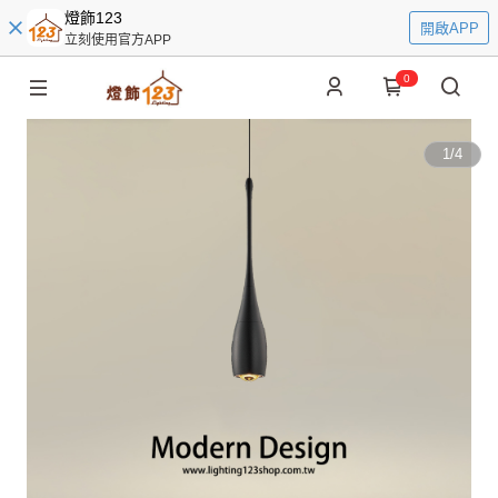
燈飾123
開啟APP
立刻使用官方APP
0
1
/
4