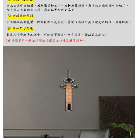
購買商品的店家。未經商家同意取消之訂單仍視為有效，需透過AFTEE先享
後付繳納相關費用。
※ 交易是否成功請以「AFTEE先享後付 」之結帳頁面顯示為準，若有關於
是否繳費成功／繳費後需取消欲退款等相關疑問，請聯繫「AFTEE先享後付
客戶支援中心」
https://netprotections.freshdesk.com/support/home
【注意事項】
１．透過由恩沛科技股份有限公司提供之「AFTEE先享後付」服務完成之交
易，需依本服務之必要範圍內提供個人資料，並將交易相關給付款項請求債
權轉讓予恩沛科技股份有限公司。
２．關於個人資料處理事宜，請瀏覽以下網址：
https://aftee.tw/terms/#terms3
３．未成年的使用者請事先徵得法定代理人或監護人之同意方可使用
「AFTEE先享後付」，若未經同意申辦者引起之損失，本公司不負相關責
任。
４．使用「AFTEE先享後付」時，將依據個別帳號之用戶狀況，依本公司即
時審查核予不同之上限額度；若仍有額度不足之情形，本公司將視審查結果
請求用戶進行身份認證。
５．嚴禁一人註冊多個帳號或使用他人資訊註冊。若發現惡意使用之情形，
恩沛科技股份有限公司將有權停止該用戶之使用額度並採取法律行動。