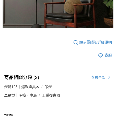
顯示電腦版詳細說明
客服
商品相關分類 (3)
查看全部
燈飾123｜爆款燈具🔥
吊燈
單吊燈｜吧檯、中島
工業復古風
評價