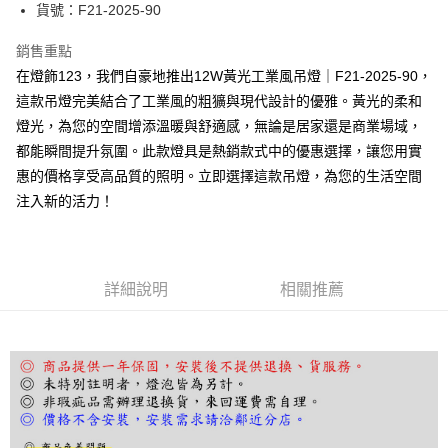
街口支付
貨號：F21-2025-90
悠遊付
銷售重點
在燈飾123，我們自豪地推出12W黃光工業風吊燈｜F21-2025-90，
Google Pay
這款吊燈完美結合了工業風的粗獷與現代設計的優雅。黃光的柔和
全盈+PAY
燈光，為您的空間增添溫暖與舒適感，無論是居家還是商業場域，
都能瞬間提升氛圍。此款燈具是熱銷款式中的優惠選擇，讓您用實
AFTEE先享後付
惠的價格享受高品質的照明。立即選擇這款吊燈，為您的生活空間
相關說明
注入新的活力！
【關於「AFTEE先享後付」】
ATM付款
AFTEE先享後付是「在收到商品之後才付款」的支付方式。 讓您購物簡單
便利好安心！
１．簡單：不需註冊會員、不需綁卡、不需儲值。
運送方式
２．便利：只要手機號碼，簡訊認證，即可結帳。
詳細說明
相關推薦
３．安心：先確認商品／服務後，再付款。
宅配
每筆NT$180，滿NT$5,000(含以上)免運費
【「AFTEE先享後付」結帳流程】
１．於結帳方式選擇「AFTEE先享後付」後，將跳轉至「AFTEE先享後付」
結帳頁面，進行簡訊認證並確認金額後，即可完成結帳。
２．訂單成立數日內，您將收到繳費通知簡訊。
３．收到繳費通知簡訊後14天內，點擊此簡訊中的連結，可透過四大超商／
ATM／網路銀行／等多元方式進行付款，方視為交易完成。
※ 請注意：結帳手續完成當下不需立刻繳費，但若您需要取消訂單，請聯絡