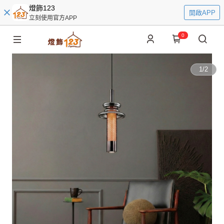
燈飾123
開啟APP
立刻使用官方APP
0
1
/
2