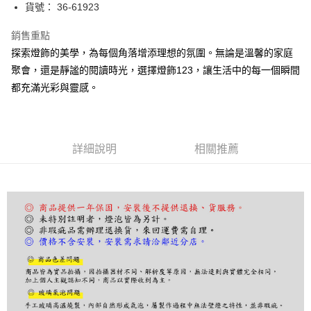
街口支付
貨號： 36-61923
悠遊付
銷售重點
探索燈飾的美學，為每個角落增添理想的氛圍。無論是溫馨的家庭
Google Pay
聚會，還是靜謐的閱讀時光，選擇燈飾123，讓生活中的每一個瞬間
全盈+PAY
都充滿光彩與靈感。
AFTEE先享後付
相關說明
【關於「AFTEE先享後付」】
詳細說明
相關推薦
ATM付款
AFTEE先享後付是「在收到商品之後才付款」的支付方式。 讓您購物簡單
便利好安心！
１．簡單：不需註冊會員、不需綁卡、不需儲值。
運送方式
２．便利：只要手機號碼，簡訊認證，即可結帳。
３．安心：先確認商品／服務後，再付款。
宅配
每筆NT$180，滿NT$5,000(含以上)免運費
【「AFTEE先享後付」結帳流程】
１．於結帳方式選擇「AFTEE先享後付」後，將跳轉至「AFTEE先享後付」
結帳頁面，進行簡訊認證並確認金額後，即可完成結帳。
２．訂單成立數日內，您將收到繳費通知簡訊。
３．收到繳費通知簡訊後14天內，點擊此簡訊中的連結，可透過四大超商／
ATM／網路銀行／等多元方式進行付款，方視為交易完成。
※ 請注意：結帳手續完成當下不需立刻繳費，但若您需要取消訂單，請聯絡