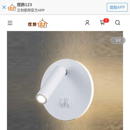
燈飾123
開啟APP
立刻使用官方APP
0
1
/
2