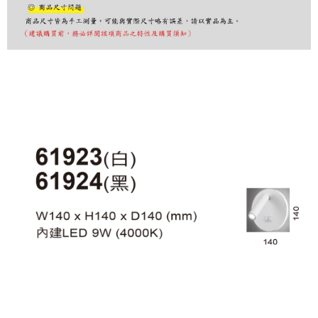
購買商品的店家。未經商家同意取消之訂單仍視為有效，需透過AFTEE先享
後付繳納相關費用。
※ 交易是否成功請以「AFTEE先享後付 」之結帳頁面顯示為準，若有關於
是否繳費成功／繳費後需取消欲退款等相關疑問，請聯繫「AFTEE先享後付
客戶支援中心」
https://netprotections.freshdesk.com/support/home
【注意事項】
１．透過由恩沛科技股份有限公司提供之「AFTEE先享後付」服務完成之交
易，需依本服務之必要範圍內提供個人資料，並將交易相關給付款項請求債
權轉讓予恩沛科技股份有限公司。
２．關於個人資料處理事宜，請瀏覽以下網址：
https://aftee.tw/terms/#terms3
３．未成年的使用者請事先徵得法定代理人或監護人之同意方可使用
「AFTEE先享後付」，若未經同意申辦者引起之損失，本公司不負相關責
任。
４．使用「AFTEE先享後付」時，將依據個別帳號之用戶狀況，依本公司即
時審查核予不同之上限額度；若仍有額度不足之情形，本公司將視審查結果
請求用戶進行身份認證。
５．嚴禁一人註冊多個帳號或使用他人資訊註冊。若發現惡意使用之情形，
恩沛科技股份有限公司將有權停止該用戶之使用額度並採取法律行動。