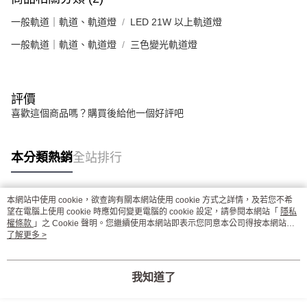
一般軌道｜軌道、軌道燈
LED 21W 以上軌道燈
一般軌道｜軌道、軌道燈
三色變光軌道燈
評價
喜歡這個商品嗎？購買後給他一個好評吧
本分類熱銷
全站排行
本網站中使用 cookie，欲查詢有關本網站使用 cookie 方式之詳情，及若您不希
熱門標籤
望在電腦上使用 cookie 時應如何變更電腦的 cookie 設定，請參閱本網站「
隱私
權條款
」之 Cookie 聲明。您繼續使用本網站即表示您同意本公司得按本網站使
用條款之 Cookie 聲明使用 cookie。
了解更多 >
我知道了