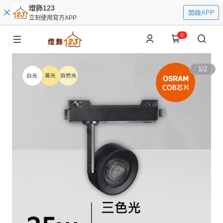
燈飾123
開啟APP
立刻使用官方APP
0
1
/
2