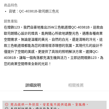
Apple Pay
商品特色
街口支付
貨號：QC-40381B-歐司朗三色光
悠遊付
銷售重點
在燈飾123，我們自豪地推出25W三色軌道燈QC-40381B，這款由
Google Pay
歐司朗精心設計的燈具，能夠隨心所欲地調整光色，適應各種商業
全盈+PAY
空間需求。無論是溫暖的黃光、自然的白光，還是清晰的冷光，這
款三色軌道燈都能為您的環境增添理想的氛圍。其現代化的設計不
AFTEE先享後付
僅提升了空間的美感，更提供了高效的照明解決方案。選擇QC-
相關說明
40381B，讓每一個角落都充滿生機與活力。立即訪問燈飾123，為
【關於「AFTEE先享後付」】
ATM付款
AFTEE先享後付是「在收到商品之後才付款」的支付方式。 讓您購物簡單
您的商業空間帶來全新的光彩！
便利好安心！
１．簡單：不需註冊會員、不需綁卡、不需儲值。
運送方式
２．便利：只要手機號碼，簡訊認證，即可結帳。
３．安心：先確認商品／服務後，再付款。
宅配
詳細說明
相關推薦
每筆NT$180，滿NT$5,000(含以上)免運費
【「AFTEE先享後付」結帳流程】
１．於結帳方式選擇「AFTEE先享後付」後，將跳轉至「AFTEE先享後付」
結帳頁面，進行簡訊認證並確認金額後，即可完成結帳。
２．訂單成立數日內，您將收到繳費通知簡訊。
３．收到繳費通知簡訊後14天內，點擊此簡訊中的連結，可透過四大超商／