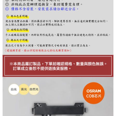
ATM／網路銀行／等多元方式進行付款，方視為交易完成。
※ 請注意：結帳手續完成當下不需立刻繳費，但若您需要取消訂單，請聯絡
購買商品的店家。未經商家同意取消之訂單仍視為有效，需透過AFTEE先享
後付繳納相關費用。
※ 交易是否成功請以「AFTEE先享後付 」之結帳頁面顯示為準，若有關於
是否繳費成功／繳費後需取消欲退款等相關疑問，請聯繫「AFTEE先享後付
客戶支援中心」
https://netprotections.freshdesk.com/support/home
【注意事項】
１．透過由恩沛科技股份有限公司提供之「AFTEE先享後付」服務完成之交
易，需依本服務之必要範圍內提供個人資料，並將交易相關給付款項請求債
權轉讓予恩沛科技股份有限公司。
２．關於個人資料處理事宜，請瀏覽以下網址：
https://aftee.tw/terms/#terms3
３．未成年的使用者請事先徵得法定代理人或監護人之同意方可使用
「AFTEE先享後付」，若未經同意申辦者引起之損失，本公司不負相關責
任。
４．使用「AFTEE先享後付」時，將依據個別帳號之用戶狀況，依本公司即
時審查核予不同之上限額度；若仍有額度不足之情形，本公司將視審查結果
請求用戶進行身份認證。
５．嚴禁一人註冊多個帳號或使用他人資訊註冊。若發現惡意使用之情形，
恩沛科技股份有限公司將有權停止該用戶之使用額度並採取法律行動。