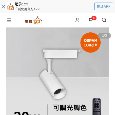
燈飾123
開啟APP
立刻使用官方APP
0
1
/
3