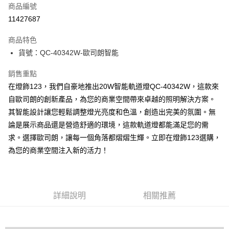
商品編號
LINE Pay
11427687
Apple Pay
商品特色
街口支付
貨號：QC-40342W-歐司朗智能
悠遊付
銷售重點
在燈飾123，我們自豪地推出20W智能軌道燈QC-40342W，這款來
Google Pay
自歐司朗的創新產品，為您的商業空間帶來卓越的照明解決方案。
全盈+PAY
其智能設計讓您輕鬆調整燈光亮度和色溫，創造出完美的氛圍。無
論是展示商品還是營造舒適的環境，這款軌道燈都能滿足您的需
AFTEE先享後付
求。選擇歐司朗，讓每一個角落都熠熠生輝。立即在燈飾123選購，
相關說明
為您的商業空間注入新的活力！
【關於「AFTEE先享後付」】
ATM付款
AFTEE先享後付是「在收到商品之後才付款」的支付方式。 讓您購物簡單
便利好安心！
１．簡單：不需註冊會員、不需綁卡、不需儲值。
運送方式
２．便利：只要手機號碼，簡訊認證，即可結帳。
詳細說明
相關推薦
３．安心：先確認商品／服務後，再付款。
宅配
每筆NT$180，滿NT$5,000(含以上)免運費
【「AFTEE先享後付」結帳流程】
１．於結帳方式選擇「AFTEE先享後付」後，將跳轉至「AFTEE先享後付」