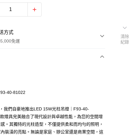
送方式
清除
5,000免運
紀錄
次付款
93-40-81022
，我們自豪地推出LED 15W光柱吊燈｜F93-40-
，這款燈具完美融合了現代設計與卓越性能，為您的空間增
術感。其獨特的光柱造型，不僅提供柔和而均勻的照明，
y
室內裝潢的亮點。無論是家庭、辦公室還是商業空間，這