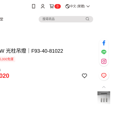
0
中文 (繁體)
堂
5W 光柱吊燈｜F93-40-81022
5,000免運
0
020