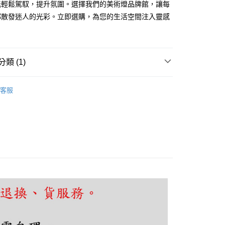
能輕鬆駕馭，提升氛圍。選擇我們的美術燈品牌館，讓每
享後付
都散發迷人的光彩。立即選購，為您的生活空間注入靈感
FTEE先享後付」】
先享後付是「在收到商品之後才付款」的支付方式。 讓您購物簡單
心！
類 (1)
：不需註冊會員、不需綁卡、不需儲值。
：只要手機號碼，簡訊認證，即可結帳。
廳、餐桌
直盤吊燈
：先確認商品／服務後，再付款。
客服
EE先享後付」結帳流程】
80，滿NT$5,000(含以上)免運費
方式選擇「AFTEE先享後付」後，將跳轉至「AFTEE先享後
頁面，進行簡訊認證並確認金額後，即可完成結帳。
成立數日內，您將收到繳費通知簡訊。
費通知簡訊後14天內，點擊此簡訊中的連結，可透過四大超商
網路銀行／等多元方式進行付款，方視為交易完成。
：結帳手續完成當下不需立刻繳費，但若您需要取消訂單，請聯
的店家。未經商家同意取消之訂單仍視為有效，需透過AFTEE
繳納相關費用。
否成功請以「AFTEE先享後付 」之結帳頁面顯示為準，若有關於
功／繳費後需取消欲退款等相關疑問，請聯繫「AFTEE先享後
援中心」
https://netprotections.freshdesk.com/support/home
項】