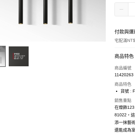
付款與運
宅配滿NT$
付款方式
商品特色
信用卡一
商品編號
11420263
LINE Pay
商品特色
Apple Pay
貨號 : F
街口支付
銷售重點
在燈飾123
悠遊付
81022
添一抹藝
Google Pa
還能成為
全盈+PAY