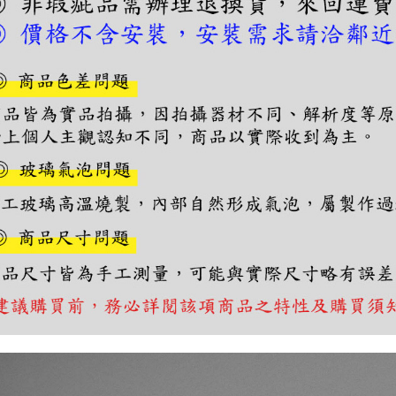
１．透過由
交易，需
求債權轉
２．關於
https://aft
３．未成
「AFTE
任。
４．使用「
即時審查
結果請求
５．嚴禁
形，恩沛
動。