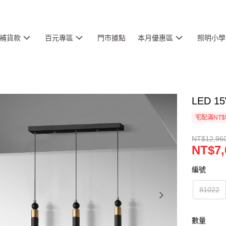
補貨款
百元專區
門市據點
本月優惠區
照明小學
LED 1
宅配滿NT$
NT$12,96
NT$7,
編號
81022
數量