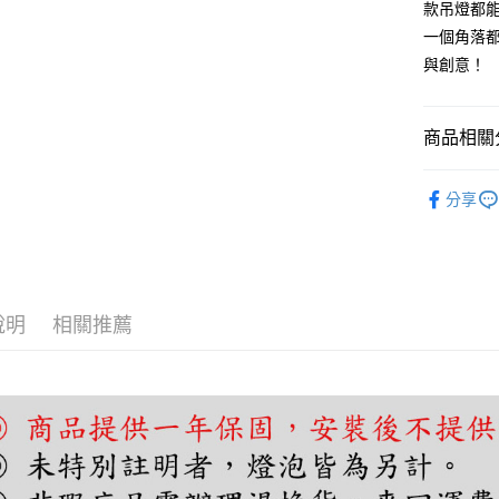
款吊燈都
AFTEE先
一個角落
相關說明
與創意！
【關於「A
ATM付款
AFTEE
便利好安
商品相關分
１．簡單
２．便利
運送方式
吊燈｜餐
３．安心
分享
宅配
【「AFT
每筆NT$1
１．於結帳
付」結帳
２．訂單
３．收到繳
說明
相關推薦
／ATM／
※ 請注意
絡購買商品
先享後付
※ 交易是
是否繳費成
付客戶支
【注意事