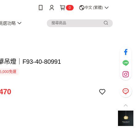
0
中文 (繁體)
3挑選功略
華吊燈｜F93-40-80991
5,000免運
470