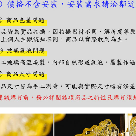
１．透過由
交易，需
求債權轉
２．關於
https://aft
３．未成
「AFTE
任。
４．使用「
即時審查
結果請求
５．嚴禁
形，恩沛
動。