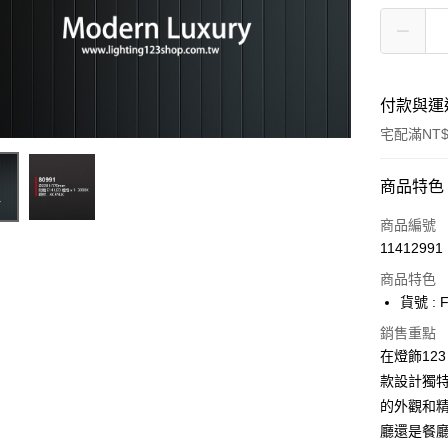
付款與運
宅配滿NT$
付款方式
商品特色
信用卡一
商品編號
11412991
LINE Pay
商品特色
Apple Pay
貨號 : F
街口支付
銷售重點
在燈飾123
悠遊付
款設計獨
的外觀和
Google Pa
廳還是餐廳
全盈+PAY