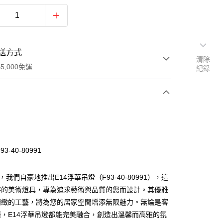
送方式
清除
5,000免運
紀錄
次付款
93-40-80991
，我們自豪地推出E14浮華吊燈（F93-40-80991），這
特的美術燈具，專為追求藝術與品質的您而設計。其優雅
精緻的工藝，將為您的居家空間增添無限魅力。無論是客
y
，E14浮華吊燈都能完美融合，創造出溫馨而高雅的氛