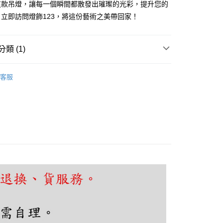
這款吊燈，讓每一個瞬間都散發出璀璨的光彩，提升您的
享後付
立即訪問燈飾123，將這份藝術之美帶回家！
FTEE先享後付」】
先享後付是「在收到商品之後才付款」的支付方式。 讓您購物簡單
類 (1)
心！
：不需註冊會員、不需綁卡、不需儲值。
吧檯、中島
現代摩登設計
：只要手機號碼，簡訊認證，即可結帳。
客服
：先確認商品／服務後，再付款。
EE先享後付」結帳流程】
80，滿NT$5,000(含以上)免運費
方式選擇「AFTEE先享後付」後，將跳轉至「AFTEE先享後
頁面，進行簡訊認證並確認金額後，即可完成結帳。
成立數日內，您將收到繳費通知簡訊。
費通知簡訊後14天內，點擊此簡訊中的連結，可透過四大超商
網路銀行／等多元方式進行付款，方視為交易完成。
：結帳手續完成當下不需立刻繳費，但若您需要取消訂單，請聯
的店家。未經商家同意取消之訂單仍視為有效，需透過AFTEE
繳納相關費用。
否成功請以「AFTEE先享後付 」之結帳頁面顯示為準，若有關於
功／繳費後需取消欲退款等相關疑問，請聯繫「AFTEE先享後
援中心」
https://netprotections.freshdesk.com/support/home
項】