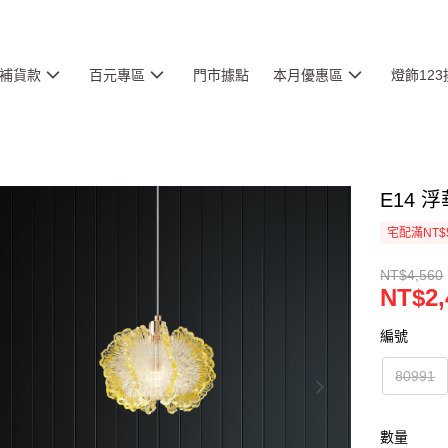
補貨款
百元專區
門市據點
本月優惠區
燈飾12
E14 浮
宅配滿NT$
NT$4,560
NT$2,
編號
80991
數量