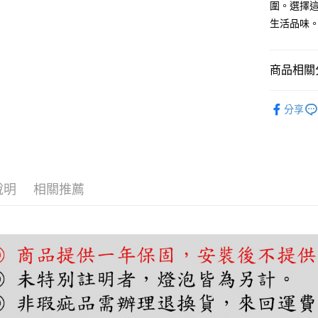
圍。選擇
AFTEE先
生活品味。
相關說明
【關於「A
ATM付款
AFTEE
商品相關分
便利好安
１．簡單
單吊燈｜
２．便利
分享
運送方式
３．安心
宅配
【「AFT
每筆NT$1
１．於結帳
付」結帳
２．訂單
說明
相關推薦
３．收到繳
／ATM／
※ 請注意
絡購買商品
先享後付
※ 交易是
是否繳費成
付客戶支
【注意事