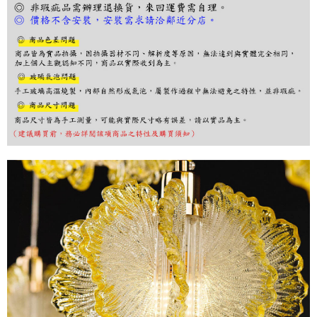
３．收到繳費通知簡訊後14天內，點擊此簡訊中的連結，可透過四大超商／
ATM／網路銀行／等多元方式進行付款，方視為交易完成。
※ 請注意：結帳手續完成當下不需立刻繳費，但若您需要取消訂單，請聯絡
購買商品的店家。未經商家同意取消之訂單仍視為有效，需透過AFTEE先享
後付繳納相關費用。
※ 交易是否成功請以「AFTEE先享後付 」之結帳頁面顯示為準，若有關於
是否繳費成功／繳費後需取消欲退款等相關疑問，請聯繫「AFTEE先享後付
客戶支援中心」
https://netprotections.freshdesk.com/support/home
【注意事項】
１．透過由恩沛科技股份有限公司提供之「AFTEE先享後付」服務完成之交
易，需依本服務之必要範圍內提供個人資料，並將交易相關給付款項請求債
權轉讓予恩沛科技股份有限公司。
２．關於個人資料處理事宜，請瀏覽以下網址：
https://aftee.tw/terms/#terms3
３．未成年的使用者請事先徵得法定代理人或監護人之同意方可使用
「AFTEE先享後付」，若未經同意申辦者引起之損失，本公司不負相關責
任。
４．使用「AFTEE先享後付」時，將依據個別帳號之用戶狀況，依本公司即
時審查核予不同之上限額度；若仍有額度不足之情形，本公司將視審查結果
請求用戶進行身份認證。
５．嚴禁一人註冊多個帳號或使用他人資訊註冊。若發現惡意使用之情形，
恩沛科技股份有限公司將有權停止該用戶之使用額度並採取法律行動。