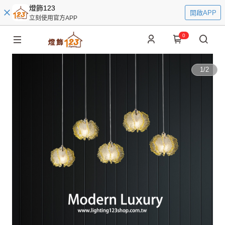
燈飾123
開啟APP
立刻使用官方APP
0
1
/
2