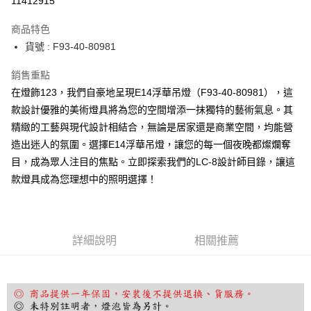
11412915
Apple Pay
商品特色
街口支付
貨號 : F93-40-80981
悠遊付
銷售重點
在燈飾123，我們自豪地呈現E14浮華吊燈（F93-40-80981），這
Google Pay
款設計優雅的美術燈具將為您的空間增添一抹獨特的藝術氣息。其
全盈+PAY
精緻的工藝與現代設計相結合，無論是居家還是商業空間，均能營
造出迷人的氛圍。選擇E14浮華吊燈，讓您的每一個夜晚都燦爛奪
AFTEE先享後付
目，成為眾人注目的焦點。立即探索我們的LC-8設計師目錄，讓這
相關說明
款燈具成為您理想中的照明選擇！
【關於「AFTEE先享後付」】
ATM付款
AFTEE先享後付是「在收到商品之後才付款」的支付方式。 讓您購物簡單
便利好安心！
１．簡單：不需註冊會員、不需綁卡、不需儲值。
運送方式
２．便利：只要手機號碼，簡訊認證，即可結帳。
詳細說明
相關推薦
３．安心：先確認商品／服務後，再付款。
宅配
每筆NT$180，滿NT$5,000(含以上)免運費
【「AFTEE先享後付」結帳流程】
１．於結帳方式選擇「AFTEE先享後付」後，將跳轉至「AFTEE先享後付」
結帳頁面，進行簡訊認證並確認金額後，即可完成結帳。
２．訂單成立數日內，您將收到繳費通知簡訊。