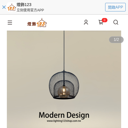
燈飾123
開啟APP
立刻使用官方APP
0
1
/
2