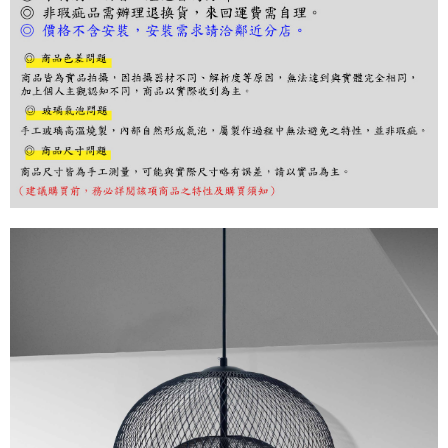
３．收到繳費通知簡訊後14天內，點擊此簡訊中的連結，可透過四大超商／
ATM／網路銀行／等多元方式進行付款，方視為交易完成。
※ 請注意：結帳手續完成當下不需立刻繳費，但若您需要取消訂單，請聯絡
購買商品的店家。未經商家同意取消之訂單仍視為有效，需透過AFTEE先享
後付繳納相關費用。
※ 交易是否成功請以「AFTEE先享後付 」之結帳頁面顯示為準，若有關於
是否繳費成功／繳費後需取消欲退款等相關疑問，請聯繫「AFTEE先享後付
客戶支援中心」
https://netprotections.freshdesk.com/support/home
【注意事項】
１．透過由恩沛科技股份有限公司提供之「AFTEE先享後付」服務完成之交
易，需依本服務之必要範圍內提供個人資料，並將交易相關給付款項請求債
權轉讓予恩沛科技股份有限公司。
２．關於個人資料處理事宜，請瀏覽以下網址：
https://aftee.tw/terms/#terms3
３．未成年的使用者請事先徵得法定代理人或監護人之同意方可使用
「AFTEE先享後付」，若未經同意申辦者引起之損失，本公司不負相關責
任。
４．使用「AFTEE先享後付」時，將依據個別帳號之用戶狀況，依本公司即
時審查核予不同之上限額度；若仍有額度不足之情形，本公司將視審查結果
請求用戶進行身份認證。
５．嚴禁一人註冊多個帳號或使用他人資訊註冊。若發現惡意使用之情形，
恩沛科技股份有限公司將有權停止該用戶之使用額度並採取法律行動。