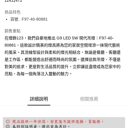
11411472
Apple Pay
商品特色
街口支付
貨號 : F97-40-80881
悠遊付
銷售重點
在燈飾123，我們自豪地推出 G9 LED 5W 現代吊燈｜F97-40-
Google Pay
80881，這款設計精美的燈具將為您的家居空間增添一抹現代藝術
全盈+PAY
的風采。其流線型設計與柔和的燈光相結合，無論是餐廳、客廳還
是工作區，都能營造出舒適而時尚的氛圍。選擇這款吊燈，不僅是
AFTEE先享後付
對美的追求，更是對生活品質的提升。立即讓這盞燈成為您家中的
相關說明
亮點，為每一個角落注入靈動的魅力。
【關於「AFTEE先享後付」】
ATM付款
AFTEE先享後付是「在收到商品之後才付款」的支付方式。 讓您購物簡單
便利好安心！
１．簡單：不需註冊會員、不需綁卡、不需儲值。
運送方式
２．便利：只要手機號碼，簡訊認證，即可結帳。
詳細說明
相關推薦
３．安心：先確認商品／服務後，再付款。
宅配
每筆NT$180，滿NT$5,000(含以上)免運費
【「AFTEE先享後付」結帳流程】
１．於結帳方式選擇「AFTEE先享後付」後，將跳轉至「AFTEE先享後付」
結帳頁面，進行簡訊認證並確認金額後，即可完成結帳。
２．訂單成立數日內，您將收到繳費通知簡訊。