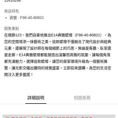
11410258
Apple Pay
商品特色
街口支付
貨號 : F98-40-80821
悠遊付
銷售重點
在燈飾123，我們自豪地推出E14典雅壁燈（F98-40-80821），為
Google Pay
您的空間增添一抹藝術之美。這款壁燈不僅融合了現代設計與經典
全盈+PAY
元素，還展現了設計師在每個細節上的巧思。無論是客廳、臥室還
是走廊，E14典雅壁燈都能營造出溫馨而高雅的氛圍，讓每個角落
AFTEE先享後付
都充滿魅力。選擇這款壁燈，讓您的居家環境升級為一個藝術展
相關說明
覽，讓光影交織出獨特的視覺盛宴。立即前來選購，為您的生活空
【關於「AFTEE先享後付」】
ATM付款
AFTEE先享後付是「在收到商品之後才付款」的支付方式。 讓您購物簡單
間注入更多靈感！
便利好安心！
１．簡單：不需註冊會員、不需綁卡、不需儲值。
運送方式
２．便利：只要手機號碼，簡訊認證，即可結帳。
３．安心：先確認商品／服務後，再付款。
宅配
詳細說明
相關推薦
每筆NT$180，滿NT$5,000(含以上)免運費
【「AFTEE先享後付」結帳流程】
１．於結帳方式選擇「AFTEE先享後付」後，將跳轉至「AFTEE先享後付」
結帳頁面，進行簡訊認證並確認金額後，即可完成結帳。
２．訂單成立數日內，您將收到繳費通知簡訊。