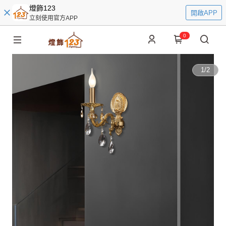
燈飾123
開啟APP
立刻使用官方APP
0
1
/
2