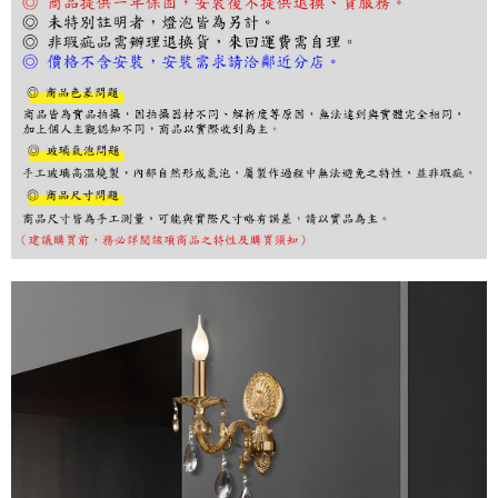
３．收到繳費通知簡訊後14天內，點擊此簡訊中的連結，可透過四大超商／
ATM／網路銀行／等多元方式進行付款，方視為交易完成。
※ 請注意：結帳手續完成當下不需立刻繳費，但若您需要取消訂單，請聯絡
購買商品的店家。未經商家同意取消之訂單仍視為有效，需透過AFTEE先享
後付繳納相關費用。
※ 交易是否成功請以「AFTEE先享後付 」之結帳頁面顯示為準，若有關於
是否繳費成功／繳費後需取消欲退款等相關疑問，請聯繫「AFTEE先享後付
客戶支援中心」
https://netprotections.freshdesk.com/support/home
【注意事項】
１．透過由恩沛科技股份有限公司提供之「AFTEE先享後付」服務完成之交
易，需依本服務之必要範圍內提供個人資料，並將交易相關給付款項請求債
權轉讓予恩沛科技股份有限公司。
２．關於個人資料處理事宜，請瀏覽以下網址：
https://aftee.tw/terms/#terms3
３．未成年的使用者請事先徵得法定代理人或監護人之同意方可使用
「AFTEE先享後付」，若未經同意申辦者引起之損失，本公司不負相關責
任。
４．使用「AFTEE先享後付」時，將依據個別帳號之用戶狀況，依本公司即
時審查核予不同之上限額度；若仍有額度不足之情形，本公司將視審查結果
請求用戶進行身份認證。
５．嚴禁一人註冊多個帳號或使用他人資訊註冊。若發現惡意使用之情形，
恩沛科技股份有限公司將有權停止該用戶之使用額度並採取法律行動。