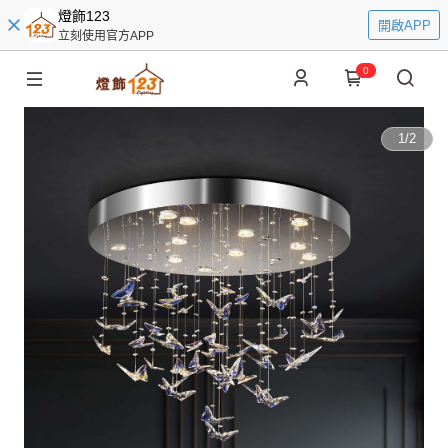
燈飾123
開啟APP
立刻使用官方APP
0
1
/
2