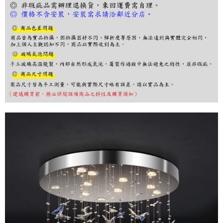
３．收到繳費通知簡訊後14天內，點擊此簡訊中的連結，可透過四大超商／
ATM／網路銀行／等多元方式進行付款，方視為交易完成。
※ 請注意：結帳手續完成當下不需立刻繳費，但若您需要取消訂單，請聯絡
購買商品的店家。未經商家同意取消之訂單仍視為有效，需透過AFTEE先享
後付繳納相關費用。
※ 交易是否成功請以「AFTEE先享後付 」之結帳頁面顯示為準，若有關於
是否繳費成功／繳費後需取消欲退款等相關疑問，請聯繫「AFTEE先享後付
客戶支援中心」
https://netprotections.freshdesk.com/support/home
【注意事項】
１．透過由恩沛科技股份有限公司提供之「AFTEE先享後付」服務完成之交
易，需依本服務之必要範圍內提供個人資料，並將交易相關給付款項請求債
權轉讓予恩沛科技股份有限公司。
２．關於個人資料處理事宜，請瀏覽以下網址：
https://aftee.tw/terms/#terms3
３．未成年的使用者請事先徵得法定代理人或監護人之同意方可使用
「AFTEE先享後付」，若未經同意申辦者引起之損失，本公司不負相關責
任。
４．使用「AFTEE先享後付」時，將依據個別帳號之用戶狀況，依本公司即
時審查核予不同之上限額度；若仍有額度不足之情形，本公司將視審查結果
請求用戶進行身份認證。
５．嚴禁一人註冊多個帳號或使用他人資訊註冊。若發現惡意使用之情形，
恩沛科技股份有限公司將有權停止該用戶之使用額度並採取法律行動。