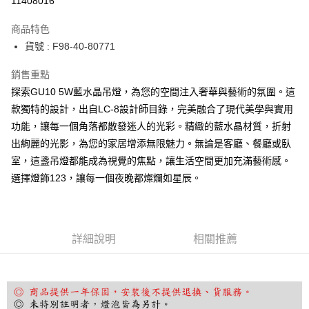
11408016
Apple Pay
商品特色
街口支付
貨號 : F98-40-80771
悠遊付
銷售重點
探索GU10 5W藍水晶吊燈，為您的空間注入奢華與藝術的氛圍。這
Google Pay
款獨特的設計，出自LC-8設計師目錄，完美融合了現代美學與實用
全盈+PAY
功能，讓每一個角落都散發迷人的光彩。精緻的藍水晶材質，折射
出絢麗的光影，為您的家居增添無限魅力。無論是客廳、餐廳或臥
AFTEE先享後付
室，這盞吊燈都能成為視覺的焦點，讓生活空間更加充滿藝術感。
相關說明
選擇燈飾123，讓每一個夜晚都燦爛如星辰。
【關於「AFTEE先享後付」】
ATM付款
AFTEE先享後付是「在收到商品之後才付款」的支付方式。 讓您購物簡單
便利好安心！
１．簡單：不需註冊會員、不需綁卡、不需儲值。
運送方式
２．便利：只要手機號碼，簡訊認證，即可結帳。
詳細說明
相關推薦
３．安心：先確認商品／服務後，再付款。
宅配
每筆NT$180，滿NT$5,000(含以上)免運費
【「AFTEE先享後付」結帳流程】
１．於結帳方式選擇「AFTEE先享後付」後，將跳轉至「AFTEE先享後付」
結帳頁面，進行簡訊認證並確認金額後，即可完成結帳。
２．訂單成立數日內，您將收到繳費通知簡訊。