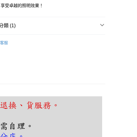
享後付
，享受卓越的照明效果！
FTEE先享後付」】
先享後付是「在收到商品之後才付款」的支付方式。 讓您購物簡單
類 (1)
心！
：不需註冊會員、不需綁卡、不需儲值。
｜崁燈、盒燈、筒燈
吸頂筒燈
：只要手機號碼，簡訊認證，即可結帳。
客服
：先確認商品／服務後，再付款。
EE先享後付」結帳流程】
80，滿NT$5,000(含以上)免運費
方式選擇「AFTEE先享後付」後，將跳轉至「AFTEE先享後
頁面，進行簡訊認證並確認金額後，即可完成結帳。
成立數日內，您將收到繳費通知簡訊。
費通知簡訊後14天內，點擊此簡訊中的連結，可透過四大超商
網路銀行／等多元方式進行付款，方視為交易完成。
：結帳手續完成當下不需立刻繳費，但若您需要取消訂單，請聯
的店家。未經商家同意取消之訂單仍視為有效，需透過AFTEE
繳納相關費用。
否成功請以「AFTEE先享後付 」之結帳頁面顯示為準，若有關於
功／繳費後需取消欲退款等相關疑問，請聯繫「AFTEE先享後
援中心」
https://netprotections.freshdesk.com/support/home
項】
恩沛科技股份有限公司提供之「AFTEE先享後付」服務完成之