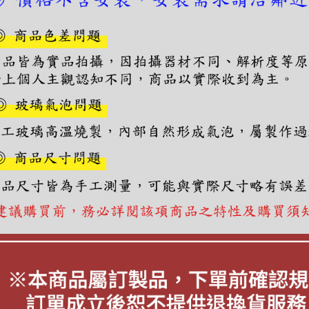
交易，需
求債權轉
２．關於
https://aft
３．未成
「AFTE
任。
４．使用「
即時審查
結果請求
５．嚴禁
形，恩沛
動。