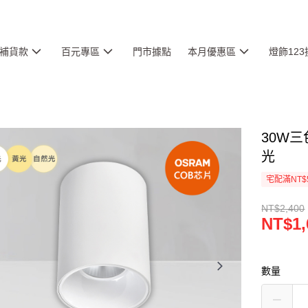
補貨款
百元專區
門市據點
本月優惠區
燈飾12
30W三
光
宅配滿NT$
NT$2,400
NT$1,
數量