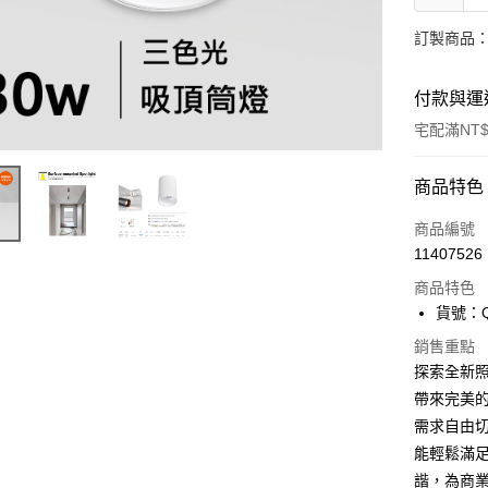
訂製商品：
付款與運
宅配滿NT$
付款方式
商品特色
信用卡一
商品編號
11407526
LINE Pay
商品特色
Apple Pay
貨號：Q
街口支付
銷售重點
探索全新照
悠遊付
帶來完美
需求自由
Google Pa
能輕鬆滿
全盈+PAY
諧，為商業