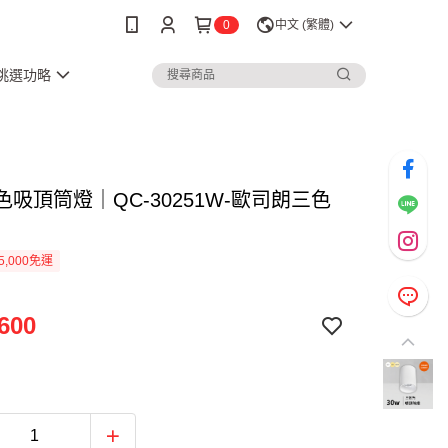
0
中文 (繁體)
3挑選功略
色吸頂筒燈｜QC-30251W-歐司朗三色
5,000免運
600