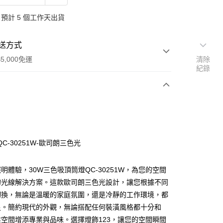
預計 5 個工作天出貨
送方式
5,000免運
清除
紀錄
次付款
C-30251W-歐司朗三色光
明體驗，30W三色吸頂筒燈QC-30251W，為您的空間
的光線解決方案。這款歐司朗三色光設計，讓您根據不同
切換，無論是溫暖的家庭氛圍，還是冷靜的工作環境，都
y
足。簡約現代的外觀，無論搭配任何裝潢風格都十分和
空間增添專業與品味。選擇燈飾123，讓您的空間瞬間