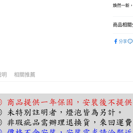
AFTEE先
煥然一新
相關說明
【關於「A
ATM付款
AFTEE
商品相關分
便利好安
１．簡單
基礎照明
２．便利
分享
運送方式
３．安心
宅配
【「AFT
每筆NT$1
１．於結帳
付」結帳
２．訂單
說明
相關推薦
３．收到繳
／ATM／
※ 請注意
絡購買商品
先享後付
※ 交易是
是否繳費成
付客戶支
【注意事
１．透過由