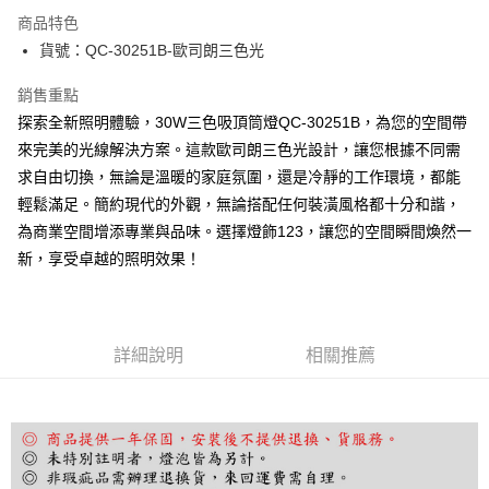
Apple Pay
商品特色
街口支付
貨號：QC-30251B-歐司朗三色光
悠遊付
銷售重點
探索全新照明體驗，30W三色吸頂筒燈QC-30251B，為您的空間帶
Google Pay
來完美的光線解決方案。這款歐司朗三色光設計，讓您根據不同需
全盈+PAY
求自由切換，無論是溫暖的家庭氛圍，還是冷靜的工作環境，都能
輕鬆滿足。簡約現代的外觀，無論搭配任何裝潢風格都十分和諧，
AFTEE先享後付
為商業空間增添專業與品味。選擇燈飾123，讓您的空間瞬間煥然一
相關說明
新，享受卓越的照明效果！
【關於「AFTEE先享後付」】
ATM付款
AFTEE先享後付是「在收到商品之後才付款」的支付方式。 讓您購物簡單
便利好安心！
１．簡單：不需註冊會員、不需綁卡、不需儲值。
運送方式
２．便利：只要手機號碼，簡訊認證，即可結帳。
詳細說明
相關推薦
３．安心：先確認商品／服務後，再付款。
宅配
每筆NT$180，滿NT$5,000(含以上)免運費
【「AFTEE先享後付」結帳流程】
１．於結帳方式選擇「AFTEE先享後付」後，將跳轉至「AFTEE先享後付」
結帳頁面，進行簡訊認證並確認金額後，即可完成結帳。
２．訂單成立數日內，您將收到繳費通知簡訊。
３．收到繳費通知簡訊後14天內，點擊此簡訊中的連結，可透過四大超商／