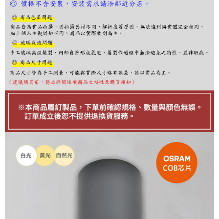
ATM／網路銀行／等多元方式進行付款，方視為交易完成。
※ 請注意：結帳手續完成當下不需立刻繳費，但若您需要取消訂單，請聯絡
購買商品的店家。未經商家同意取消之訂單仍視為有效，需透過AFTEE先享
後付繳納相關費用。
※ 交易是否成功請以「AFTEE先享後付 」之結帳頁面顯示為準，若有關於
是否繳費成功／繳費後需取消欲退款等相關疑問，請聯繫「AFTEE先享後付
客戶支援中心」
https://netprotections.freshdesk.com/support/home
【注意事項】
１．透過由恩沛科技股份有限公司提供之「AFTEE先享後付」服務完成之交
易，需依本服務之必要範圍內提供個人資料，並將交易相關給付款項請求債
權轉讓予恩沛科技股份有限公司。
２．關於個人資料處理事宜，請瀏覽以下網址：
https://aftee.tw/terms/#terms3
３．未成年的使用者請事先徵得法定代理人或監護人之同意方可使用
「AFTEE先享後付」，若未經同意申辦者引起之損失，本公司不負相關責
任。
４．使用「AFTEE先享後付」時，將依據個別帳號之用戶狀況，依本公司即
時審查核予不同之上限額度；若仍有額度不足之情形，本公司將視審查結果
請求用戶進行身份認證。
５．嚴禁一人註冊多個帳號或使用他人資訊註冊。若發現惡意使用之情形，
恩沛科技股份有限公司將有權停止該用戶之使用額度並採取法律行動。