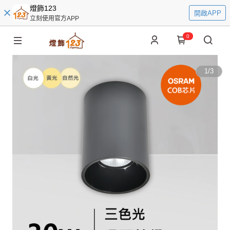
燈飾123
開啟APP
立刻使用官方APP
0
1
/
3