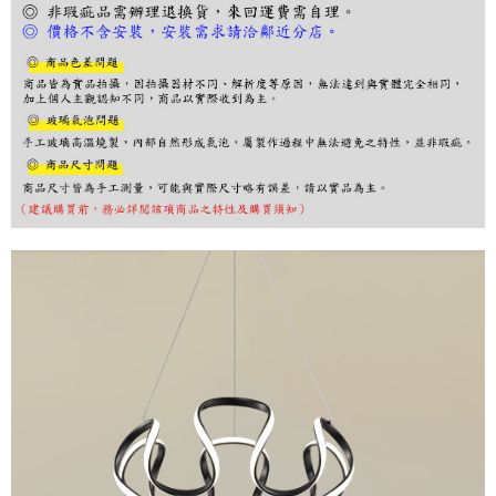
３．收到繳費通知簡訊後14天內，點擊此簡訊中的連結，可透過四大超商／
ATM／網路銀行／等多元方式進行付款，方視為交易完成。
※ 請注意：結帳手續完成當下不需立刻繳費，但若您需要取消訂單，請聯絡
購買商品的店家。未經商家同意取消之訂單仍視為有效，需透過AFTEE先享
後付繳納相關費用。
※ 交易是否成功請以「AFTEE先享後付 」之結帳頁面顯示為準，若有關於
是否繳費成功／繳費後需取消欲退款等相關疑問，請聯繫「AFTEE先享後付
客戶支援中心」
https://netprotections.freshdesk.com/support/home
【注意事項】
１．透過由恩沛科技股份有限公司提供之「AFTEE先享後付」服務完成之交
易，需依本服務之必要範圍內提供個人資料，並將交易相關給付款項請求債
權轉讓予恩沛科技股份有限公司。
２．關於個人資料處理事宜，請瀏覽以下網址：
https://aftee.tw/terms/#terms3
３．未成年的使用者請事先徵得法定代理人或監護人之同意方可使用
「AFTEE先享後付」，若未經同意申辦者引起之損失，本公司不負相關責
任。
４．使用「AFTEE先享後付」時，將依據個別帳號之用戶狀況，依本公司即
時審查核予不同之上限額度；若仍有額度不足之情形，本公司將視審查結果
請求用戶進行身份認證。
５．嚴禁一人註冊多個帳號或使用他人資訊註冊。若發現惡意使用之情形，
恩沛科技股份有限公司將有權停止該用戶之使用額度並採取法律行動。