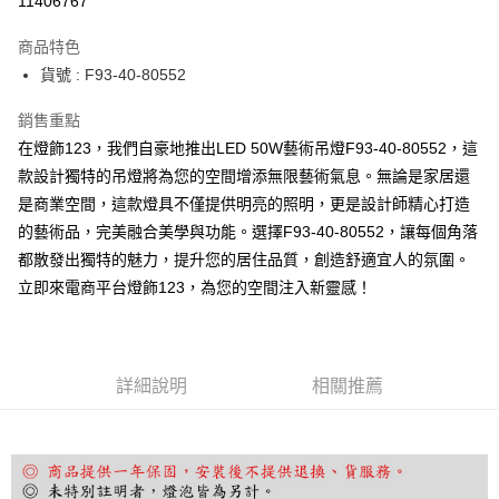
11406767
Apple Pay
商品特色
街口支付
貨號 : F93-40-80552
悠遊付
銷售重點
在燈飾123，我們自豪地推出LED 50W藝術吊燈F93-40-80552，這
Google Pay
款設計獨特的吊燈將為您的空間增添無限藝術氣息。無論是家居還
全盈+PAY
是商業空間，這款燈具不僅提供明亮的照明，更是設計師精心打造
的藝術品，完美融合美學與功能。選擇F93-40-80552，讓每個角落
AFTEE先享後付
都散發出獨特的魅力，提升您的居住品質，創造舒適宜人的氛圍。
相關說明
立即來電商平台燈飾123，為您的空間注入新靈感！
【關於「AFTEE先享後付」】
ATM付款
AFTEE先享後付是「在收到商品之後才付款」的支付方式。 讓您購物簡單
便利好安心！
１．簡單：不需註冊會員、不需綁卡、不需儲值。
運送方式
２．便利：只要手機號碼，簡訊認證，即可結帳。
詳細說明
相關推薦
３．安心：先確認商品／服務後，再付款。
宅配
每筆NT$180，滿NT$5,000(含以上)免運費
【「AFTEE先享後付」結帳流程】
１．於結帳方式選擇「AFTEE先享後付」後，將跳轉至「AFTEE先享後付」
結帳頁面，進行簡訊認證並確認金額後，即可完成結帳。
２．訂單成立數日內，您將收到繳費通知簡訊。