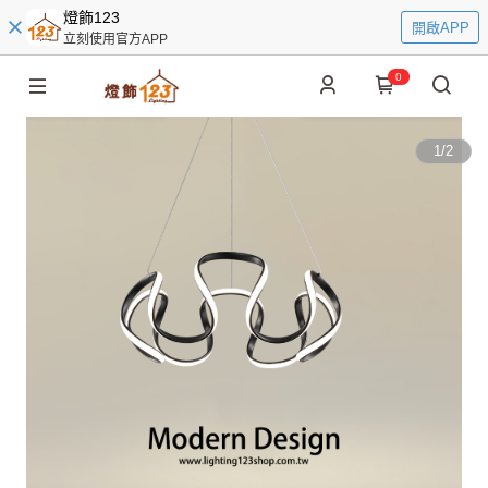
燈飾123
開啟APP
立刻使用官方APP
0
1
/
2