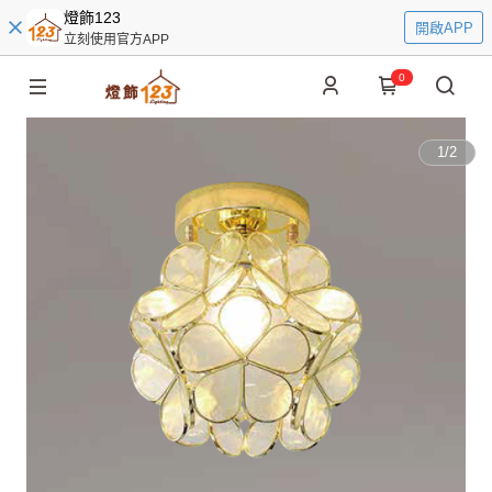
燈飾123
開啟APP
立刻使用官方APP
0
1
/
2