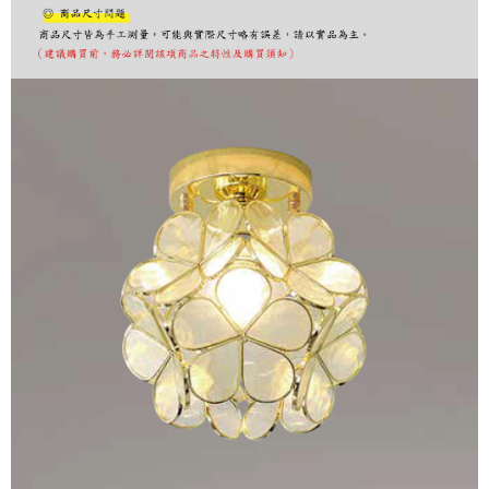
購買商品的店家。未經商家同意取消之訂單仍視為有效，需透過AFTEE先享
後付繳納相關費用。
※ 交易是否成功請以「AFTEE先享後付 」之結帳頁面顯示為準，若有關於
是否繳費成功／繳費後需取消欲退款等相關疑問，請聯繫「AFTEE先享後付
客戶支援中心」
https://netprotections.freshdesk.com/support/home
【注意事項】
１．透過由恩沛科技股份有限公司提供之「AFTEE先享後付」服務完成之交
易，需依本服務之必要範圍內提供個人資料，並將交易相關給付款項請求債
權轉讓予恩沛科技股份有限公司。
２．關於個人資料處理事宜，請瀏覽以下網址：
https://aftee.tw/terms/#terms3
３．未成年的使用者請事先徵得法定代理人或監護人之同意方可使用
「AFTEE先享後付」，若未經同意申辦者引起之損失，本公司不負相關責
任。
４．使用「AFTEE先享後付」時，將依據個別帳號之用戶狀況，依本公司即
時審查核予不同之上限額度；若仍有額度不足之情形，本公司將視審查結果
請求用戶進行身份認證。
５．嚴禁一人註冊多個帳號或使用他人資訊註冊。若發現惡意使用之情形，
恩沛科技股份有限公司將有權停止該用戶之使用額度並採取法律行動。