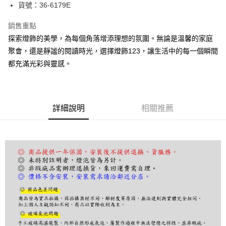
街口支付
貨號：36-6179E
悠遊付
銷售重點
探索燈飾的美學，為每個角落增添理想的氛圍。無論是溫馨的家庭
Google Pay
聚會，還是靜謐的閱讀時光，選擇燈飾123，讓生活中的每一個瞬間
全盈+PAY
都充滿光彩與靈感。
AFTEE先享後付
相關說明
【關於「AFTEE先享後付」】
詳細說明
相關推薦
ATM付款
AFTEE先享後付是「在收到商品之後才付款」的支付方式。 讓您購物簡單
便利好安心！
１．簡單：不需註冊會員、不需綁卡、不需儲值。
運送方式
２．便利：只要手機號碼，簡訊認證，即可結帳。
３．安心：先確認商品／服務後，再付款。
宅配
每筆NT$180，滿NT$5,000(含以上)免運費
【「AFTEE先享後付」結帳流程】
１．於結帳方式選擇「AFTEE先享後付」後，將跳轉至「AFTEE先享後付」
結帳頁面，進行簡訊認證並確認金額後，即可完成結帳。
２．訂單成立數日內，您將收到繳費通知簡訊。
３．收到繳費通知簡訊後14天內，點擊此簡訊中的連結，可透過四大超商／
ATM／網路銀行／等多元方式進行付款，方視為交易完成。
※ 請注意：結帳手續完成當下不需立刻繳費，但若您需要取消訂單，請聯絡