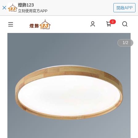
燈飾123
開啟APP
立刻使用官方APP
0
1
/
2