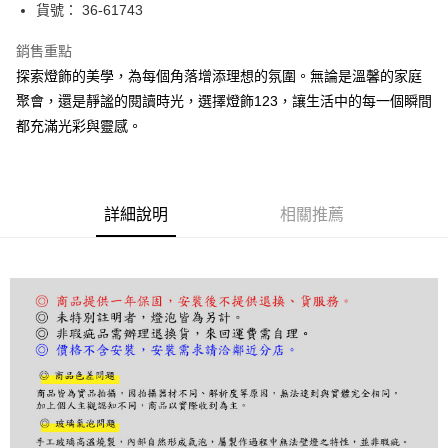
街口支付
貨號： 36-61743
悠遊付
銷售重點
探索燈飾的美學，為每個角落增添理想的氛圍。無論是溫馨的家庭
Google Pay
聚會，還是靜謐的閱讀時光，選擇燈飾123，讓生活中的每一個瞬間
全盈+PAY
都充滿光彩與靈感。
AFTEE先享後付
相關說明
【關於「AFTEE先享後付」】
詳細說明
相關推薦
ATM付款
AFTEE先享後付是「在收到商品之後才付款」的支付方式。 讓您購物簡單
便利好安心！
１．簡單：不需註冊會員、不需綁卡、不需儲值。
運送方式
２．便利：只要手機號碼，簡訊認證，即可結帳。
３．安心：先確認商品／服務後，再付款。
宅配
每筆NT$180，滿NT$5,000(含以上)免運費
【「AFTEE先享後付」結帳流程】
１．於結帳方式選擇「AFTEE先享後付」後，將跳轉至「AFTEE先享後付」
結帳頁面，進行簡訊認證並確認金額後，即可完成結帳。
２．訂單成立數日內，您將收到繳費通知簡訊。
３．收到繳費通知簡訊後14天內，點擊此簡訊中的連結，可透過四大超商／
ATM／網路銀行／等多元方式進行付款，方視為交易完成。
※ 請注意：結帳手續完成當下不需立刻繳費，但若您需要取消訂單，請聯絡