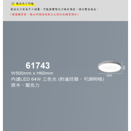
購買商品的店家。未經商家同意取消之訂單仍視為有效，需透過AFTEE先享
後付繳納相關費用。
※ 交易是否成功請以「AFTEE先享後付 」之結帳頁面顯示為準，若有關於
是否繳費成功／繳費後需取消欲退款等相關疑問，請聯繫「AFTEE先享後付
客戶支援中心」
https://netprotections.freshdesk.com/support/home
【注意事項】
１．透過由恩沛科技股份有限公司提供之「AFTEE先享後付」服務完成之交
易，需依本服務之必要範圍內提供個人資料，並將交易相關給付款項請求債
權轉讓予恩沛科技股份有限公司。
２．關於個人資料處理事宜，請瀏覽以下網址：
https://aftee.tw/terms/#terms3
３．未成年的使用者請事先徵得法定代理人或監護人之同意方可使用
「AFTEE先享後付」，若未經同意申辦者引起之損失，本公司不負相關責
任。
４．使用「AFTEE先享後付」時，將依據個別帳號之用戶狀況，依本公司即
時審查核予不同之上限額度；若仍有額度不足之情形，本公司將視審查結果
請求用戶進行身份認證。
５．嚴禁一人註冊多個帳號或使用他人資訊註冊。若發現惡意使用之情形，
恩沛科技股份有限公司將有權停止該用戶之使用額度並採取法律行動。