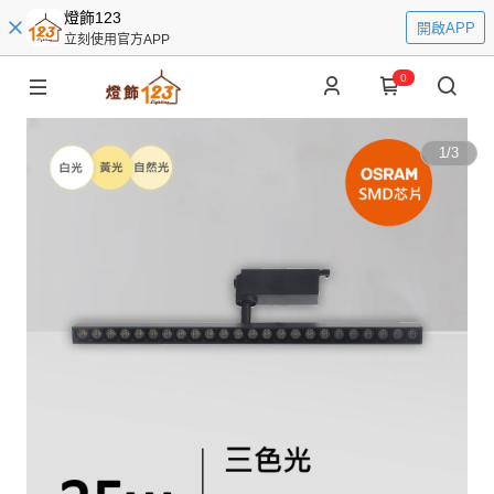
燈飾123
開啟APP
立刻使用官方APP
0
1
/
3