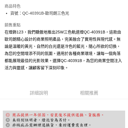
Apple Pay
商品特色
街口支付
貨號：QC-40391B-歐司朗三色光
悠遊付
銷售重點
在燈飾123，我們驕傲地推出25W三色軌道燈QC-40391B，這款由
Google Pay
歐司朗精心設計的商業照明產品，完美融合了實用性與現代感。無
全盈+PAY
論是溫暖的黃光、自然的白光還是冷色的藍光，隨心所欲的切換，
為您的空間增添不同的氛圍。適用於各種商業環境，讓每一個角落
AFTEE先享後付
都能展現最佳的光影效果。選擇QC-40391B，為您的商業空間注入
相關說明
活力與靈感，讓顧客留下深刻印象。
【關於「AFTEE先享後付」】
ATM付款
AFTEE先享後付是「在收到商品之後才付款」的支付方式。 讓您購物簡單
便利好安心！
１．簡單：不需註冊會員、不需綁卡、不需儲值。
運送方式
２．便利：只要手機號碼，簡訊認證，即可結帳。
詳細說明
相關推薦
３．安心：先確認商品／服務後，再付款。
宅配
每筆NT$180，滿NT$5,000(含以上)免運費
【「AFTEE先享後付」結帳流程】
１．於結帳方式選擇「AFTEE先享後付」後，將跳轉至「AFTEE先享後付」
結帳頁面，進行簡訊認證並確認金額後，即可完成結帳。
２．訂單成立數日內，您將收到繳費通知簡訊。
３．收到繳費通知簡訊後14天內，點擊此簡訊中的連結，可透過四大超商／