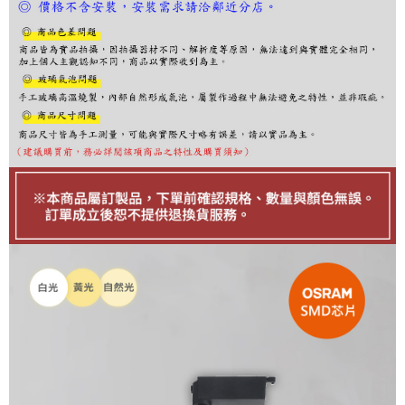
ATM／網路銀行／等多元方式進行付款，方視為交易完成。
※ 請注意：結帳手續完成當下不需立刻繳費，但若您需要取消訂單，請聯絡
購買商品的店家。未經商家同意取消之訂單仍視為有效，需透過AFTEE先享
後付繳納相關費用。
※ 交易是否成功請以「AFTEE先享後付 」之結帳頁面顯示為準，若有關於
是否繳費成功／繳費後需取消欲退款等相關疑問，請聯繫「AFTEE先享後付
客戶支援中心」
https://netprotections.freshdesk.com/support/home
【注意事項】
１．透過由恩沛科技股份有限公司提供之「AFTEE先享後付」服務完成之交
易，需依本服務之必要範圍內提供個人資料，並將交易相關給付款項請求債
權轉讓予恩沛科技股份有限公司。
２．關於個人資料處理事宜，請瀏覽以下網址：
https://aftee.tw/terms/#terms3
３．未成年的使用者請事先徵得法定代理人或監護人之同意方可使用
「AFTEE先享後付」，若未經同意申辦者引起之損失，本公司不負相關責
任。
４．使用「AFTEE先享後付」時，將依據個別帳號之用戶狀況，依本公司即
時審查核予不同之上限額度；若仍有額度不足之情形，本公司將視審查結果
請求用戶進行身份認證。
５．嚴禁一人註冊多個帳號或使用他人資訊註冊。若發現惡意使用之情形，
恩沛科技股份有限公司將有權停止該用戶之使用額度並採取法律行動。