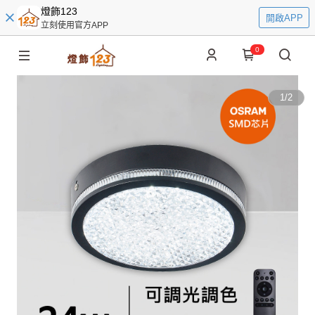
燈飾123
開啟APP
立刻使用官方APP
0
1
/
2