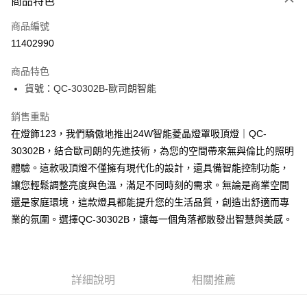
商品特色
信用卡一次付款
商品編號
LINE Pay
11402990
Apple Pay
商品特色
街口支付
貨號：QC-30302B-歐司朗智能
悠遊付
銷售重點
在燈飾123，我們驕傲地推出24W智能菱晶燈罩吸頂燈｜QC-
Google Pay
30302B，結合歐司朗的先進技術，為您的空間帶來無與倫比的照明
全盈+PAY
體驗。這款吸頂燈不僅擁有現代化的設計，還具備智能控制功能，
讓您輕鬆調整亮度與色溫，滿足不同時刻的需求。無論是商業空間
AFTEE先享後付
還是家庭環境，這款燈具都能提升您的生活品質，創造出舒適而專
相關說明
業的氛圍。選擇QC-30302B，讓每一個角落都散發出智慧與美感。
【關於「AFTEE先享後付」】
ATM付款
AFTEE先享後付是「在收到商品之後才付款」的支付方式。 讓您購物簡單
便利好安心！
１．簡單：不需註冊會員、不需綁卡、不需儲值。
運送方式
２．便利：只要手機號碼，簡訊認證，即可結帳。
詳細說明
相關推薦
３．安心：先確認商品／服務後，再付款。
宅配
每筆NT$180，滿NT$5,000(含以上)免運費
【「AFTEE先享後付」結帳流程】