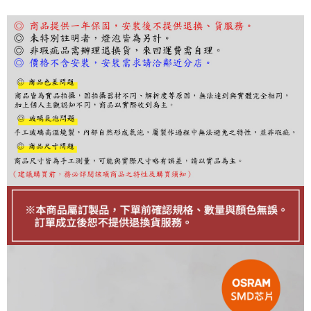
１．於結帳方式選擇「AFTEE先享後付」後，將跳轉至「AFTEE先享後付」
結帳頁面，進行簡訊認證並確認金額後，即可完成結帳。
２．訂單成立數日內，您將收到繳費通知簡訊。
３．收到繳費通知簡訊後14天內，點擊此簡訊中的連結，可透過四大超商／
ATM／網路銀行／等多元方式進行付款，方視為交易完成。
※ 請注意：結帳手續完成當下不需立刻繳費，但若您需要取消訂單，請聯絡
購買商品的店家。未經商家同意取消之訂單仍視為有效，需透過AFTEE先享
後付繳納相關費用。
※ 交易是否成功請以「AFTEE先享後付 」之結帳頁面顯示為準，若有關於
是否繳費成功／繳費後需取消欲退款等相關疑問，請聯繫「AFTEE先享後付
客戶支援中心」
https://netprotections.freshdesk.com/support/home
【注意事項】
１．透過由恩沛科技股份有限公司提供之「AFTEE先享後付」服務完成之交
易，需依本服務之必要範圍內提供個人資料，並將交易相關給付款項請求債
權轉讓予恩沛科技股份有限公司。
２．關於個人資料處理事宜，請瀏覽以下網址：
https://aftee.tw/terms/#terms3
３．未成年的使用者請事先徵得法定代理人或監護人之同意方可使用
「AFTEE先享後付」，若未經同意申辦者引起之損失，本公司不負相關責
任。
４．使用「AFTEE先享後付」時，將依據個別帳號之用戶狀況，依本公司即
時審查核予不同之上限額度；若仍有額度不足之情形，本公司將視審查結果
請求用戶進行身份認證。
５．嚴禁一人註冊多個帳號或使用他人資訊註冊。若發現惡意使用之情形，