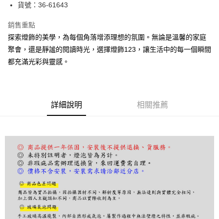
街口支付
貨號：36-61643
悠遊付
銷售重點
探索燈飾的美學，為每個角落增添理想的氛圍。無論是溫馨的家庭
Google Pay
聚會，還是靜謐的閱讀時光，選擇燈飾123，讓生活中的每一個瞬間
全盈+PAY
都充滿光彩與靈感。
AFTEE先享後付
相關說明
【關於「AFTEE先享後付」】
詳細說明
相關推薦
ATM付款
AFTEE先享後付是「在收到商品之後才付款」的支付方式。 讓您購物簡單
便利好安心！
１．簡單：不需註冊會員、不需綁卡、不需儲值。
運送方式
２．便利：只要手機號碼，簡訊認證，即可結帳。
３．安心：先確認商品／服務後，再付款。
宅配
每筆NT$180，滿NT$5,000(含以上)免運費
【「AFTEE先享後付」結帳流程】
１．於結帳方式選擇「AFTEE先享後付」後，將跳轉至「AFTEE先享後付」
結帳頁面，進行簡訊認證並確認金額後，即可完成結帳。
２．訂單成立數日內，您將收到繳費通知簡訊。
３．收到繳費通知簡訊後14天內，點擊此簡訊中的連結，可透過四大超商／
ATM／網路銀行／等多元方式進行付款，方視為交易完成。
※ 請注意：結帳手續完成當下不需立刻繳費，但若您需要取消訂單，請聯絡