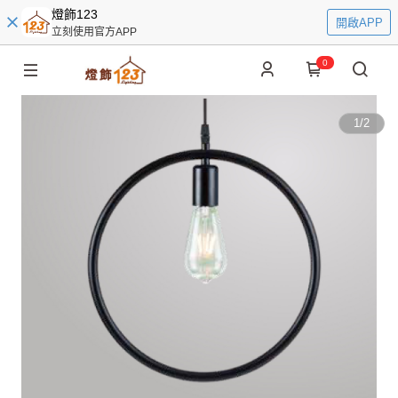
燈飾123
開啟APP
立刻使用官方APP
0
1
/
2