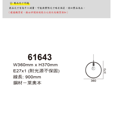
購買商品的店家。未經商家同意取消之訂單仍視為有效，需透過AFTEE先享
後付繳納相關費用。
※ 交易是否成功請以「AFTEE先享後付 」之結帳頁面顯示為準，若有關於
是否繳費成功／繳費後需取消欲退款等相關疑問，請聯繫「AFTEE先享後付
客戶支援中心」
https://netprotections.freshdesk.com/support/home
【注意事項】
１．透過由恩沛科技股份有限公司提供之「AFTEE先享後付」服務完成之交
易，需依本服務之必要範圍內提供個人資料，並將交易相關給付款項請求債
權轉讓予恩沛科技股份有限公司。
２．關於個人資料處理事宜，請瀏覽以下網址：
https://aftee.tw/terms/#terms3
３．未成年的使用者請事先徵得法定代理人或監護人之同意方可使用
「AFTEE先享後付」，若未經同意申辦者引起之損失，本公司不負相關責
任。
４．使用「AFTEE先享後付」時，將依據個別帳號之用戶狀況，依本公司即
時審查核予不同之上限額度；若仍有額度不足之情形，本公司將視審查結果
請求用戶進行身份認證。
５．嚴禁一人註冊多個帳號或使用他人資訊註冊。若發現惡意使用之情形，
恩沛科技股份有限公司將有權停止該用戶之使用額度並採取法律行動。