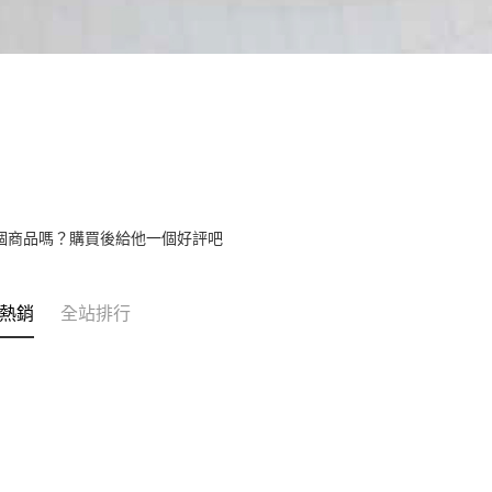
個商品嗎？購買後給他一個好評吧
熱銷
全站排行