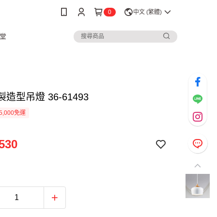
0
中文 (繁體)
堂
製造型吊燈 36-61493
5,000免運
530