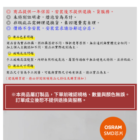
１．於結帳方式選擇「AFTEE先享後付」後，將跳轉至「AFTEE先享後付」
結帳頁面，進行簡訊認證並確認金額後，即可完成結帳。
２．訂單成立數日內，您將收到繳費通知簡訊。
３．收到繳費通知簡訊後14天內，點擊此簡訊中的連結，可透過四大超商／
ATM／網路銀行／等多元方式進行付款，方視為交易完成。
※ 請注意：結帳手續完成當下不需立刻繳費，但若您需要取消訂單，請聯絡
購買商品的店家。未經商家同意取消之訂單仍視為有效，需透過AFTEE先享
後付繳納相關費用。
※ 交易是否成功請以「AFTEE先享後付 」之結帳頁面顯示為準，若有關於
是否繳費成功／繳費後需取消欲退款等相關疑問，請聯繫「AFTEE先享後付
客戶支援中心」
https://netprotections.freshdesk.com/support/home
【注意事項】
１．透過由恩沛科技股份有限公司提供之「AFTEE先享後付」服務完成之交
易，需依本服務之必要範圍內提供個人資料，並將交易相關給付款項請求債
權轉讓予恩沛科技股份有限公司。
２．關於個人資料處理事宜，請瀏覽以下網址：
https://aftee.tw/terms/#terms3
３．未成年的使用者請事先徵得法定代理人或監護人之同意方可使用
「AFTEE先享後付」，若未經同意申辦者引起之損失，本公司不負相關責
任。
４．使用「AFTEE先享後付」時，將依據個別帳號之用戶狀況，依本公司即
時審查核予不同之上限額度；若仍有額度不足之情形，本公司將視審查結果
請求用戶進行身份認證。
５．嚴禁一人註冊多個帳號或使用他人資訊註冊。若發現惡意使用之情形，