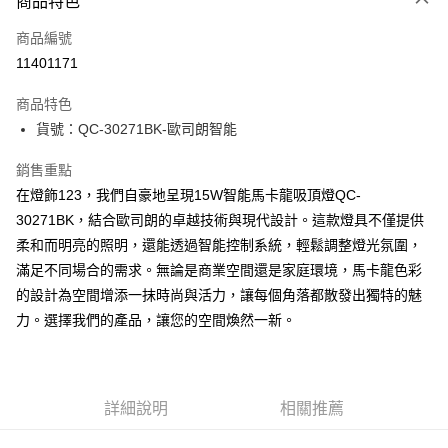
商品特色
信用卡一次付款
商品編號
LINE Pay
11401171
Apple Pay
商品特色
街口支付
貨號：QC-30271BK-歐司朗智能
悠遊付
銷售重點
在燈飾123，我們自豪地呈現15W智能馬卡龍吸頂燈QC-
Google Pay
30271BK，結合歐司朗的卓越技術與現代設計。這款燈具不僅提供
全盈+PAY
柔和而明亮的照明，還能透過智能控制系統，輕鬆調整燈光氛圍，
滿足不同場合的需求。無論是商業空間還是家庭環境，馬卡龍色彩
AFTEE先享後付
的設計為空間增添一抹時尚與活力，讓每個角落都散發出獨特的魅
相關說明
力。選擇我們的產品，讓您的空間煥然一新。
【關於「AFTEE先享後付」】
ATM付款
AFTEE先享後付是「在收到商品之後才付款」的支付方式。 讓您購物簡單
便利好安心！
１．簡單：不需註冊會員、不需綁卡、不需儲值。
運送方式
２．便利：只要手機號碼，簡訊認證，即可結帳。
詳細說明
相關推薦
３．安心：先確認商品／服務後，再付款。
宅配
每筆NT$180，滿NT$5,000(含以上)免運費
【「AFTEE先享後付」結帳流程】