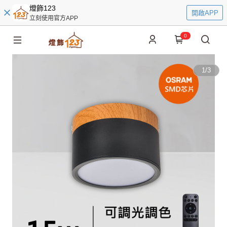
燈飾123
開啟APP
立刻使用官方APP
0
1
/
3