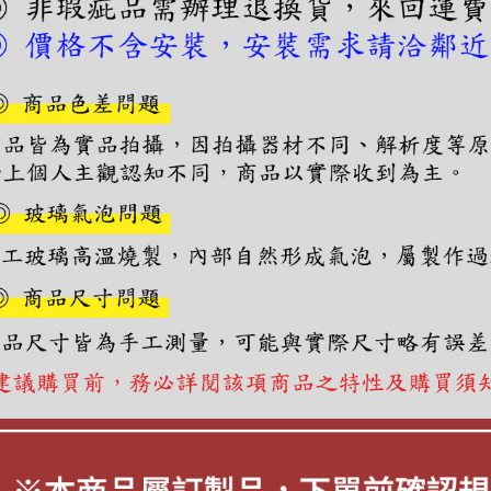
【注意事
１．透過由
交易，需
求債權轉
２．關於
https://aft
３．未成
「AFTE
任。
４．使用「
即時審查
結果請求
５．嚴禁
形，恩沛
動。