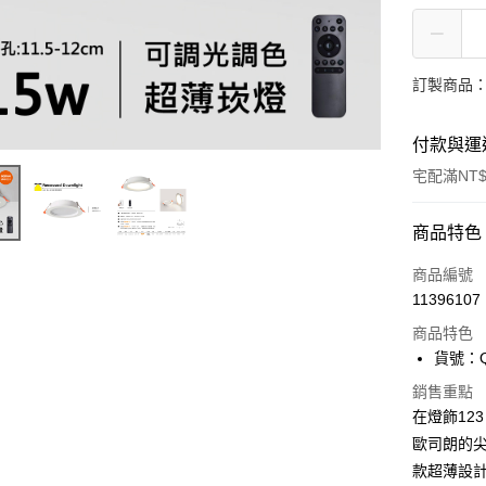
訂製商品：
付款與運
宅配滿NT$
付款方式
商品特色
信用卡一
商品編號
11396107
LINE Pay
商品特色
Apple Pay
貨號：Q
街口支付
銷售重點
在燈飾12
悠遊付
歐司朗的
款超薄設
Google Pa