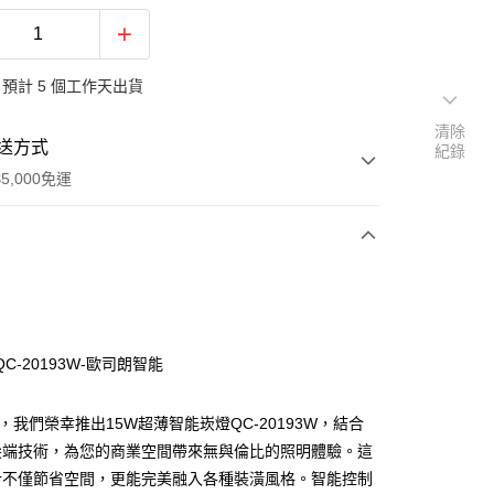
預計 5 個工作天出貨
清除
送方式
紀錄
5,000免運
次付款
C-20193W-歐司朗智能
3，我們榮幸推出15W超薄智能崁燈QC-20193W，結合
尖端技術，為您的商業空間帶來無與倫比的照明體驗。這
計不僅節省空間，更能完美融入各種裝潢風格。智能控制
y