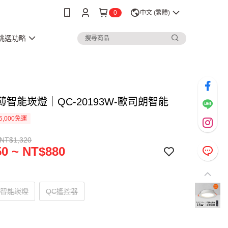
0
中文 (繁體)
3挑選功略
薄智能崁燈｜QC-20193W-歐司朗智能
5,000免運
 NT$1,320
0 ~ NT$880
3W智能崁燈
QC遙控器