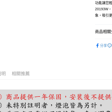
功能讓您輕
全盈+PAY
20193
AFTEE先
象，吸引
相關說明
【關於「A
ATM付款
AFTEE
商品相關分
便利好安
１．簡單
基礎照明
２．便利
分享
運送方式
３．安心
基礎照明
宅配
智能燈具
【「AFT
每筆NT$1
１．於結帳
付」結帳
２．訂單
說明
相關推薦
３．收到繳
／ATM／
※ 請注意
絡購買商品
先享後付
※ 交易是
是否繳費成
付客戶支