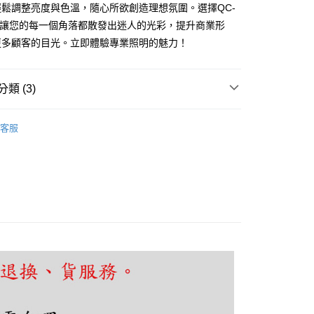
鬆調整亮度與色溫，隨心所欲創造理想氛圍。選擇QC-
W，讓您的每一個角落都散發出迷人的光彩，提升商業形
享後付
更多顧客的目光。立即體驗專業照明的魅力！
FTEE先享後付」】
先享後付是「在收到商品之後才付款」的支付方式。 讓您購物簡單
類 (3)
心！
：不需註冊會員、不需綁卡、不需儲值。
｜崁燈、盒燈、筒燈
崁入孔：11～15公分崁燈
：只要手機號碼，簡訊認證，即可結帳。
客服
：先確認商品／服務後，再付款。
｜崁燈、盒燈、筒燈
調光調色崁燈【訂製品】
照明
EE先享後付」結帳流程】
智能崁燈
80，滿NT$5,000(含以上)免運費
方式選擇「AFTEE先享後付」後，將跳轉至「AFTEE先享後
頁面，進行簡訊認證並確認金額後，即可完成結帳。
成立數日內，您將收到繳費通知簡訊。
費通知簡訊後14天內，點擊此簡訊中的連結，可透過四大超商
網路銀行／等多元方式進行付款，方視為交易完成。
：結帳手續完成當下不需立刻繳費，但若您需要取消訂單，請聯
的店家。未經商家同意取消之訂單仍視為有效，需透過AFTEE
繳納相關費用。
否成功請以「AFTEE先享後付 」之結帳頁面顯示為準，若有關於
功／繳費後需取消欲退款等相關疑問，請聯繫「AFTEE先享後
援中心」
https://netprotections.freshdesk.com/support/home