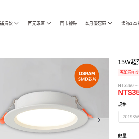
補貨款
百元專區
門市據點
本月優惠區
燈飾12
15W超
宅配滿NT$
NT$360 ~
NT$35
規格
2019
數量