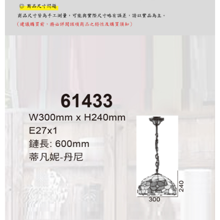
購買商品的店家。未經商家同意取消之訂單仍視為有效，需透過AFTEE先享
後付繳納相關費用。
※ 交易是否成功請以「AFTEE先享後付 」之結帳頁面顯示為準，若有關於
是否繳費成功／繳費後需取消欲退款等相關疑問，請聯繫「AFTEE先享後付
客戶支援中心」
https://netprotections.freshdesk.com/support/home
【注意事項】
１．透過由恩沛科技股份有限公司提供之「AFTEE先享後付」服務完成之交
易，需依本服務之必要範圍內提供個人資料，並將交易相關給付款項請求債
權轉讓予恩沛科技股份有限公司。
２．關於個人資料處理事宜，請瀏覽以下網址：
https://aftee.tw/terms/#terms3
３．未成年的使用者請事先徵得法定代理人或監護人之同意方可使用
「AFTEE先享後付」，若未經同意申辦者引起之損失，本公司不負相關責
任。
４．使用「AFTEE先享後付」時，將依據個別帳號之用戶狀況，依本公司即
時審查核予不同之上限額度；若仍有額度不足之情形，本公司將視審查結果
請求用戶進行身份認證。
５．嚴禁一人註冊多個帳號或使用他人資訊註冊。若發現惡意使用之情形，
恩沛科技股份有限公司將有權停止該用戶之使用額度並採取法律行動。