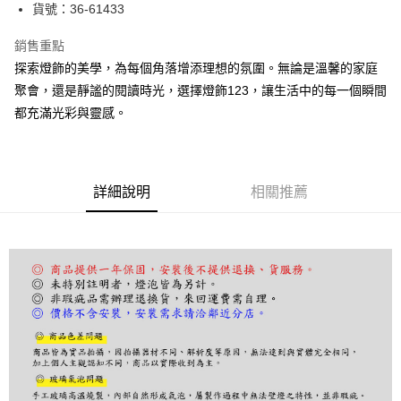
街口支付
貨號：36-61433
悠遊付
銷售重點
探索燈飾的美學，為每個角落增添理想的氛圍。無論是溫馨的家庭
Google Pay
聚會，還是靜謐的閱讀時光，選擇燈飾123，讓生活中的每一個瞬間
全盈+PAY
都充滿光彩與靈感。
AFTEE先享後付
相關說明
【關於「AFTEE先享後付」】
詳細說明
相關推薦
ATM付款
AFTEE先享後付是「在收到商品之後才付款」的支付方式。 讓您購物簡單
便利好安心！
１．簡單：不需註冊會員、不需綁卡、不需儲值。
運送方式
２．便利：只要手機號碼，簡訊認證，即可結帳。
３．安心：先確認商品／服務後，再付款。
宅配
每筆NT$180，滿NT$5,000(含以上)免運費
【「AFTEE先享後付」結帳流程】
１．於結帳方式選擇「AFTEE先享後付」後，將跳轉至「AFTEE先享後付」
結帳頁面，進行簡訊認證並確認金額後，即可完成結帳。
２．訂單成立數日內，您將收到繳費通知簡訊。
３．收到繳費通知簡訊後14天內，點擊此簡訊中的連結，可透過四大超商／
ATM／網路銀行／等多元方式進行付款，方視為交易完成。
※ 請注意：結帳手續完成當下不需立刻繳費，但若您需要取消訂單，請聯絡