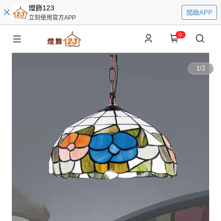
燈飾123
開啟APP
立刻使用官方APP
0
1
/
2