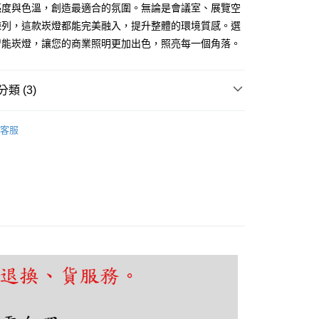
亮度與色溫，創造最適合的氛圍。無論是會議室、展覽空
陳列，這款崁燈都能完美融入，提升整體的環境質感。選
享後付
智能崁燈，讓您的商業照明更加出色，照亮每一個角落。
FTEE先享後付」】
先享後付是「在收到商品之後才付款」的支付方式。 讓您購物簡單
類 (3)
心！
：不需註冊會員、不需綁卡、不需儲值。
｜崁燈、盒燈、筒燈
崁入孔：7～8.5公分崁燈
：只要手機號碼，簡訊認證，即可結帳。
客服
：先確認商品／服務後，再付款。
｜崁燈、盒燈、筒燈
調光調色崁燈【訂製品】
照明
EE先享後付」結帳流程】
智能崁燈
80，滿NT$5,000(含以上)免運費
方式選擇「AFTEE先享後付」後，將跳轉至「AFTEE先享後
頁面，進行簡訊認證並確認金額後，即可完成結帳。
成立數日內，您將收到繳費通知簡訊。
費通知簡訊後14天內，點擊此簡訊中的連結，可透過四大超商
網路銀行／等多元方式進行付款，方視為交易完成。
：結帳手續完成當下不需立刻繳費，但若您需要取消訂單，請聯
的店家。未經商家同意取消之訂單仍視為有效，需透過AFTEE
繳納相關費用。
否成功請以「AFTEE先享後付 」之結帳頁面顯示為準，若有關於
功／繳費後需取消欲退款等相關疑問，請聯繫「AFTEE先享後
援中心」
https://netprotections.freshdesk.com/support/home