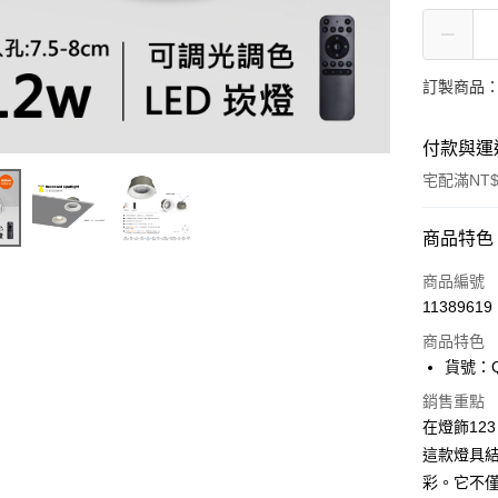
訂製商品：
付款與運
宅配滿NT$
付款方式
商品特色
信用卡一
商品編號
11389619
LINE Pay
商品特色
Apple Pay
貨號：Q
街口支付
銷售重點
在燈飾12
悠遊付
這款燈具
彩。它不
Google Pa