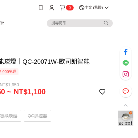
0
中文 (繁體)
堂
能崁燈｜QC-20071W-歐司朗智能
5,000免運
 NT$1,650
0 ~ NT$1,100
1W智能崁燈
QC遙控器