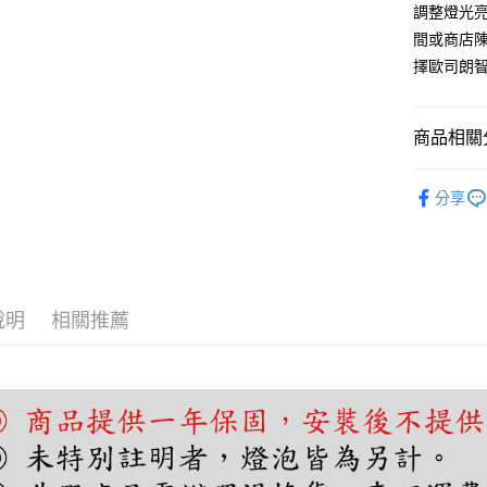
調整燈光
全盈+PAY
間或商店
AFTEE先
擇歐司朗
相關說明
【關於「A
ATM付款
AFTEE
商品相關分
便利好安
１．簡單
基礎照明
２．便利
分享
運送方式
３．安心
基礎照明
宅配
智能燈具
【「AFT
每筆NT$1
１．於結帳
付」結帳
２．訂單
說明
相關推薦
３．收到繳
／ATM／
※ 請注意
絡購買商品
先享後付
※ 交易是
是否繳費成
付客戶支