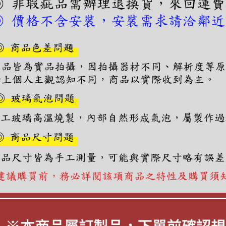
【注意事
１．透過由
交易，需
求債權轉
２．關於
https://aft
３．未成
「AFTE
任。
４．使用「
即時審查
結果請求
５．嚴禁
形，恩沛
動。