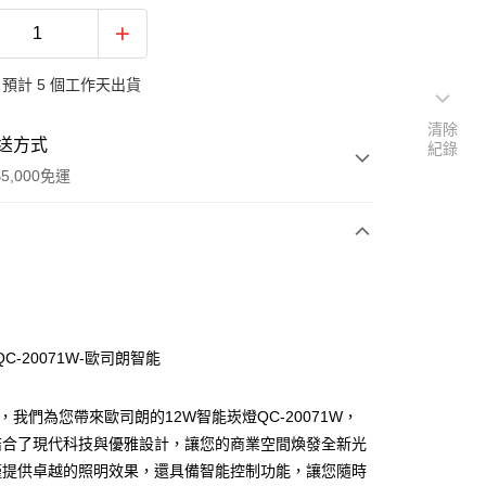
預計 5 個工作天出貨
清除
送方式
紀錄
5,000免運
次付款
C-20071W-歐司朗智能
3，我們為您帶來歐司朗的12W智能崁燈QC-20071W，
結合了現代科技與優雅設計，讓您的商業空間煥發全新光
僅提供卓越的照明效果，還具備智能控制功能，讓您隨時
y