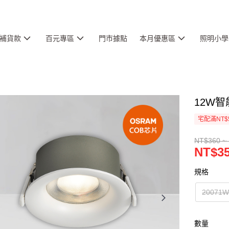
補貨款
百元專區
門市據點
本月優惠區
照明小學
12W智
宅配滿NT$
NT$360 ~
NT$35
規格
2007
數量