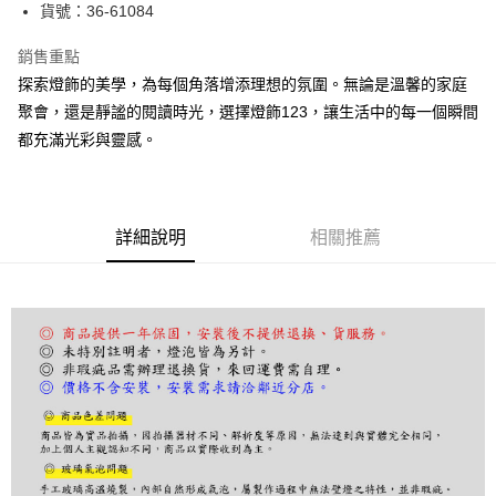
街口支付
貨號：36-61084
悠遊付
銷售重點
探索燈飾的美學，為每個角落增添理想的氛圍。無論是溫馨的家庭
Google Pay
聚會，還是靜謐的閱讀時光，選擇燈飾123，讓生活中的每一個瞬間
全盈+PAY
都充滿光彩與靈感。
AFTEE先享後付
相關說明
【關於「AFTEE先享後付」】
詳細說明
相關推薦
ATM付款
AFTEE先享後付是「在收到商品之後才付款」的支付方式。 讓您購物簡單
便利好安心！
１．簡單：不需註冊會員、不需綁卡、不需儲值。
運送方式
２．便利：只要手機號碼，簡訊認證，即可結帳。
３．安心：先確認商品／服務後，再付款。
宅配
每筆NT$180，滿NT$5,000(含以上)免運費
【「AFTEE先享後付」結帳流程】
１．於結帳方式選擇「AFTEE先享後付」後，將跳轉至「AFTEE先享後付」
結帳頁面，進行簡訊認證並確認金額後，即可完成結帳。
２．訂單成立數日內，您將收到繳費通知簡訊。
３．收到繳費通知簡訊後14天內，點擊此簡訊中的連結，可透過四大超商／
ATM／網路銀行／等多元方式進行付款，方視為交易完成。
※ 請注意：結帳手續完成當下不需立刻繳費，但若您需要取消訂單，請聯絡