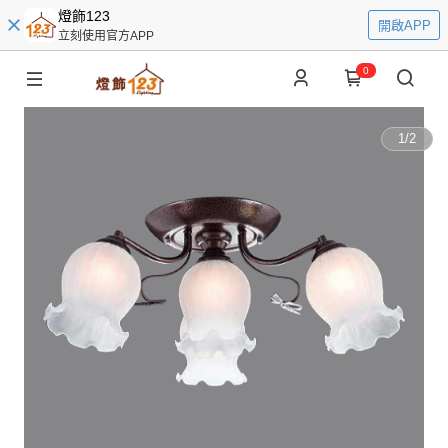
燈飾123
開啟APP
立刻使用官方APP
0
1
/
2