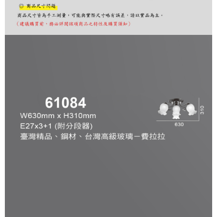
購買商品的店家。未經商家同意取消之訂單仍視為有效，需透過AFTEE先享
後付繳納相關費用。
※ 交易是否成功請以「AFTEE先享後付 」之結帳頁面顯示為準，若有關於
是否繳費成功／繳費後需取消欲退款等相關疑問，請聯繫「AFTEE先享後付
客戶支援中心」
https://netprotections.freshdesk.com/support/home
【注意事項】
１．透過由恩沛科技股份有限公司提供之「AFTEE先享後付」服務完成之交
易，需依本服務之必要範圍內提供個人資料，並將交易相關給付款項請求債
權轉讓予恩沛科技股份有限公司。
２．關於個人資料處理事宜，請瀏覽以下網址：
https://aftee.tw/terms/#terms3
３．未成年的使用者請事先徵得法定代理人或監護人之同意方可使用
「AFTEE先享後付」，若未經同意申辦者引起之損失，本公司不負相關責
任。
４．使用「AFTEE先享後付」時，將依據個別帳號之用戶狀況，依本公司即
時審查核予不同之上限額度；若仍有額度不足之情形，本公司將視審查結果
請求用戶進行身份認證。
５．嚴禁一人註冊多個帳號或使用他人資訊註冊。若發現惡意使用之情形，
恩沛科技股份有限公司將有權停止該用戶之使用額度並採取法律行動。