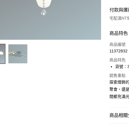
付款與運
宅配滿NT$
付款方式
商品特色
信用卡一
商品編號
11372832
LINE Pay
商品特色
Apple Pay
貨號：36
街口支付
銷售重點
探索燈飾
悠遊付
聚會，還是
間都充滿
Google Pa
全盈+PAY
商品相關分
AFTEE先
相關說明
半吸頂燈