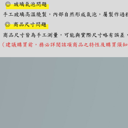
https://aft
３．未成
「AFTE
任。
４．使用「
即時審查
結果請求
５．嚴禁
形，恩沛
動。