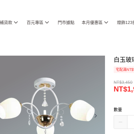
補貨款
百元專區
門市據點
本月優惠區
燈飾12
白玉玻璃
宅配滿NT$
NT$3,450
NT$1,
數量