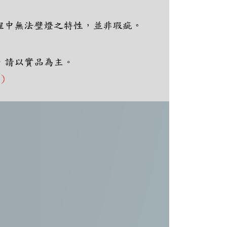
ee.tw/terms/#terms3
年的使用者請事先徵得法定代理人或監護人之同意方可使用
E先享後付」，若未經同意申辦者引起之損失，本公司不負相關責
AFTEE先享後付」時，將依據個別帳號之用戶狀況，依本公司
核予不同之上限額度；若仍有額度不足之情形，本公司將視審查
用戶進行身份認證。
一人註冊多個帳號或使用他人資訊註冊。若發現惡意使用之情
科技股份有限公司將有權停止該用戶之使用額度並採取法律行