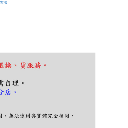
FTEE先享後付」】
客服
先享後付是「在收到商品之後才付款」的支付方式。 讓您購物簡單
心！
：不需註冊會員、不需綁卡、不需儲值。
：只要手機號碼，簡訊認證，即可結帳。
：先確認商品／服務後，再付款。
EE先享後付」結帳流程】
80，滿NT$5,000(含以上)免運費
方式選擇「AFTEE先享後付」後，將跳轉至「AFTEE先享後
頁面，進行簡訊認證並確認金額後，即可完成結帳。
成立數日內，您將收到繳費通知簡訊。
費通知簡訊後14天內，點擊此簡訊中的連結，可透過四大超商
網路銀行／等多元方式進行付款，方視為交易完成。
：結帳手續完成當下不需立刻繳費，但若您需要取消訂單，請聯
的店家。未經商家同意取消之訂單仍視為有效，需透過AFTEE
繳納相關費用。
否成功請以「AFTEE先享後付 」之結帳頁面顯示為準，若有關於
功／繳費後需取消欲退款等相關疑問，請聯繫「AFTEE先享後
援中心」
https://netprotections.freshdesk.com/support/home
項】
恩沛科技股份有限公司提供之「AFTEE先享後付」服務完成之
依本服務之必要範圍內提供個人資料，並將交易相關給付款項請
讓予恩沛科技股份有限公司。
個人資料處理事宜，請瀏覽以下網址：