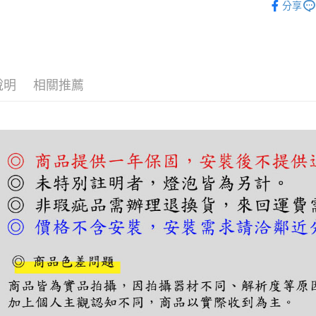
【關於「A
分享
ATM付款
AFTEE
便利好安
１．簡單
２．便利
運送方式
３．安心
說明
相關推薦
宅配
【「AFT
每筆NT$1
１．於結帳
付」結帳
２．訂單
３．收到繳
／ATM／
※ 請注意
絡購買商品
先享後付
※ 交易是
是否繳費成
付客戶支
【注意事
１．透過由
交易，需
求債權轉
２．關於