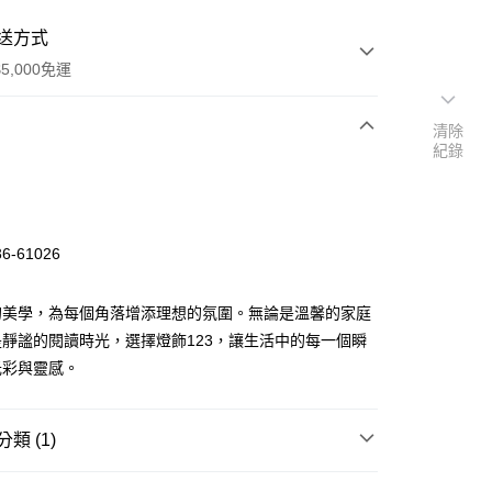
送方式
5,000免運
清除
紀錄
次付款
-61026
的美學，為每個角落增添理想的氛圍。無論是溫馨的家庭
靜謐的閱讀時光，選擇燈飾123，讓生活中的每一個瞬
光彩與靈感。
y
類 (1)
享後付
｜客廳、臥室
經典熱銷系列