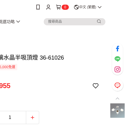
0
中文 (繁體)
3挑選功略
水晶半吸頂燈 36-61026
5,000免運
955