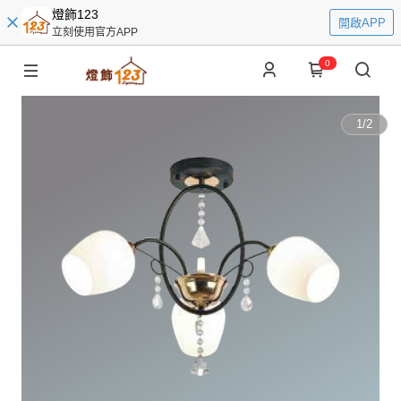
燈飾123
開啟APP
立刻使用官方APP
0
1
/
2