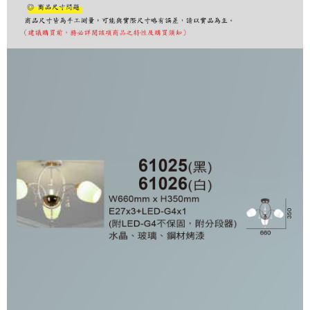
購買商品的店家。未經商家同意取消之訂單仍視為有效，需透過AFTEE先享
後付繳納相關費用。
※ 交易是否成功請以「AFTEE先享後付 」之結帳頁面顯示為準，若有關於
是否繳費成功／繳費後需取消欲退款等相關疑問，請聯繫「AFTEE先享後付
客戶支援中心」
https://netprotections.freshdesk.com/support/home
【注意事項】
１．透過由恩沛科技股份有限公司提供之「AFTEE先享後付」服務完成之交
易，需依本服務之必要範圍內提供個人資料，並將交易相關給付款項請求債
權轉讓予恩沛科技股份有限公司。
２．關於個人資料處理事宜，請瀏覽以下網址：
https://aftee.tw/terms/#terms3
３．未成年的使用者請事先徵得法定代理人或監護人之同意方可使用
「AFTEE先享後付」，若未經同意申辦者引起之損失，本公司不負相關責
任。
４．使用「AFTEE先享後付」時，將依據個別帳號之用戶狀況，依本公司即
時審查核予不同之上限額度；若仍有額度不足之情形，本公司將視審查結果
請求用戶進行身份認證。
５．嚴禁一人註冊多個帳號或使用他人資訊註冊。若發現惡意使用之情形，
恩沛科技股份有限公司將有權停止該用戶之使用額度並採取法律行動。