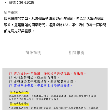
街口支付
貨號：36-61025
悠遊付
銷售重點
探索燈飾的美學，為每個角落增添理想的氛圍。無論是溫馨的家庭
Google Pay
聚會，還是靜謐的閱讀時光，選擇燈飾123，讓生活中的每一個瞬間
全盈+PAY
都充滿光彩與靈感。
AFTEE先享後付
相關說明
【關於「AFTEE先享後付」】
詳細說明
相關推薦
ATM付款
AFTEE先享後付是「在收到商品之後才付款」的支付方式。 讓您購物簡單
便利好安心！
１．簡單：不需註冊會員、不需綁卡、不需儲值。
運送方式
２．便利：只要手機號碼，簡訊認證，即可結帳。
３．安心：先確認商品／服務後，再付款。
宅配
每筆NT$180，滿NT$5,000(含以上)免運費
【「AFTEE先享後付」結帳流程】
１．於結帳方式選擇「AFTEE先享後付」後，將跳轉至「AFTEE先享後付」
結帳頁面，進行簡訊認證並確認金額後，即可完成結帳。
２．訂單成立數日內，您將收到繳費通知簡訊。
３．收到繳費通知簡訊後14天內，點擊此簡訊中的連結，可透過四大超商／
ATM／網路銀行／等多元方式進行付款，方視為交易完成。
※ 請注意：結帳手續完成當下不需立刻繳費，但若您需要取消訂單，請聯絡