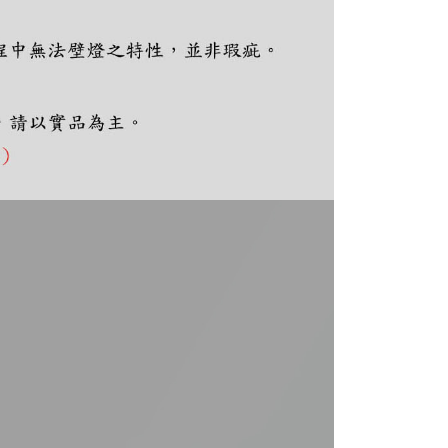
ee.tw/terms/#terms3
年的使用者請事先徵得法定代理人或監護人之同意方可使用
E先享後付」，若未經同意申辦者引起之損失，本公司不負相關責
AFTEE先享後付」時，將依據個別帳號之用戶狀況，依本公司
核予不同之上限額度；若仍有額度不足之情形，本公司將視審查
用戶進行身份認證。
一人註冊多個帳號或使用他人資訊註冊。若發現惡意使用之情
科技股份有限公司將有權停止該用戶之使用額度並採取法律行