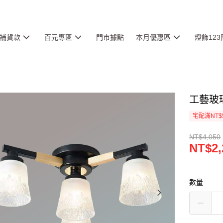
補貨款
百元專區
門市據點
本月優惠區
燈飾12
工藝玻璃
宅配滿NT$
NT$4,050
NT$2,
數量