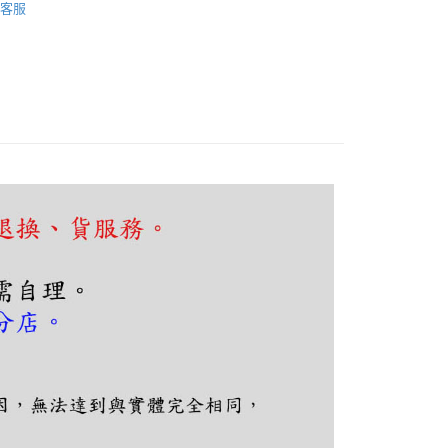
FTEE先享後付」】
客服
先享後付是「在收到商品之後才付款」的支付方式。 讓您購物簡單
心！
：不需註冊會員、不需綁卡、不需儲值。
：只要手機號碼，簡訊認證，即可結帳。
：先確認商品／服務後，再付款。
EE先享後付」結帳流程】
80，滿NT$5,000(含以上)免運費
方式選擇「AFTEE先享後付」後，將跳轉至「AFTEE先享後
頁面，進行簡訊認證並確認金額後，即可完成結帳。
成立數日內，您將收到繳費通知簡訊。
費通知簡訊後14天內，點擊此簡訊中的連結，可透過四大超商
網路銀行／等多元方式進行付款，方視為交易完成。
：結帳手續完成當下不需立刻繳費，但若您需要取消訂單，請聯
的店家。未經商家同意取消之訂單仍視為有效，需透過AFTEE
繳納相關費用。
否成功請以「AFTEE先享後付 」之結帳頁面顯示為準，若有關於
功／繳費後需取消欲退款等相關疑問，請聯繫「AFTEE先享後
援中心」
https://netprotections.freshdesk.com/support/home
項】
恩沛科技股份有限公司提供之「AFTEE先享後付」服務完成之
依本服務之必要範圍內提供個人資料，並將交易相關給付款項請
讓予恩沛科技股份有限公司。
個人資料處理事宜，請瀏覽以下網址：