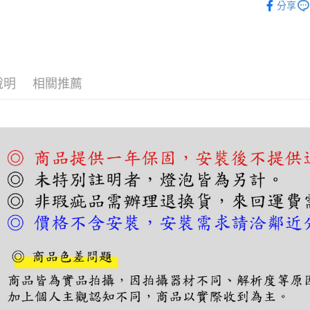
【關於「A
分享
ATM付款
AFTEE
便利好安
１．簡單
２．便利
運送方式
３．安心
說明
相關推薦
宅配
【「AFT
每筆NT$1
１．於結帳
付」結帳
２．訂單
３．收到繳
／ATM／
※ 請注意
絡購買商品
先享後付
※ 交易是
是否繳費成
付客戶支
【注意事
１．透過由
交易，需
求債權轉
２．關於