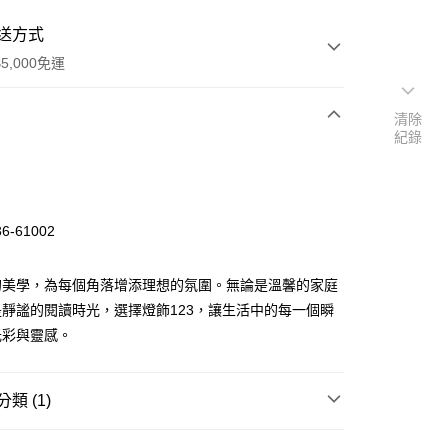
送方式
5,000免運
清除
紀錄
次付款
-61002
的美學，為每個角落增添理想的氛圍。無論是溫馨的家庭
靜謐的閱讀時光，選擇燈飾123，讓生活中的每一個瞬
光彩與靈感。
y
類 (1)
享後付
｜客廳、臥室
經典熱銷系列