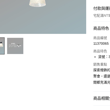
付款與運
宅配滿NT$
付款方式
商品特色
信用卡一
商品編號
11370065
LINE Pay
商品特色
Apple Pay
貨號：36
街口支付
銷售重點
探索燈飾
悠遊付
聚會，還是
間都充滿
Google Pa
全盈+PAY
商品相關分
AFTEE先
相關說明
半吸頂燈