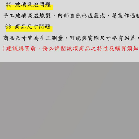
https://aft
３．未成
「AFTE
任。
４．使用「
即時審查
結果請求
５．嚴禁
形，恩沛
動。