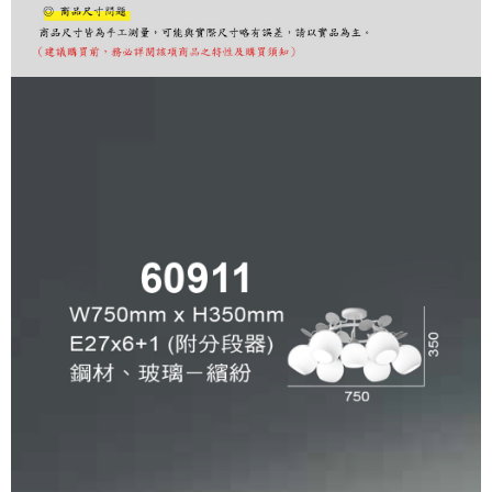
購買商品的店家。未經商家同意取消之訂單仍視為有效，需透過AFTEE先享
後付繳納相關費用。
※ 交易是否成功請以「AFTEE先享後付 」之結帳頁面顯示為準，若有關於
是否繳費成功／繳費後需取消欲退款等相關疑問，請聯繫「AFTEE先享後付
客戶支援中心」
https://netprotections.freshdesk.com/support/home
【注意事項】
１．透過由恩沛科技股份有限公司提供之「AFTEE先享後付」服務完成之交
易，需依本服務之必要範圍內提供個人資料，並將交易相關給付款項請求債
權轉讓予恩沛科技股份有限公司。
２．關於個人資料處理事宜，請瀏覽以下網址：
https://aftee.tw/terms/#terms3
３．未成年的使用者請事先徵得法定代理人或監護人之同意方可使用
「AFTEE先享後付」，若未經同意申辦者引起之損失，本公司不負相關責
任。
４．使用「AFTEE先享後付」時，將依據個別帳號之用戶狀況，依本公司即
時審查核予不同之上限額度；若仍有額度不足之情形，本公司將視審查結果
請求用戶進行身份認證。
５．嚴禁一人註冊多個帳號或使用他人資訊註冊。若發現惡意使用之情形，
恩沛科技股份有限公司將有權停止該用戶之使用額度並採取法律行動。