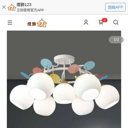
燈飾123
開啟APP
立刻使用官方APP
0
1
/
2