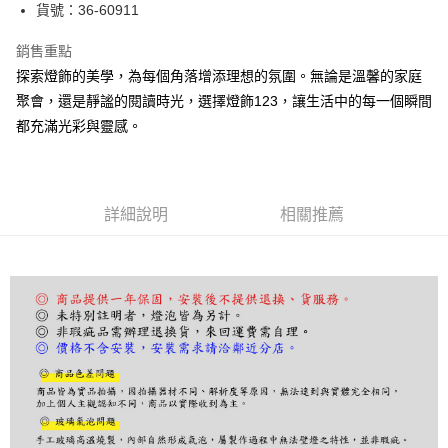
街口支付
貨號：36-60911
悠遊付
銷售重點
探索燈飾的美學，為每個角落增添理想的氛圍。無論是溫馨的家庭
Google Pay
聚會，還是靜謐的閱讀時光，選擇燈飾123，讓生活中的每一個瞬間
全盈+PAY
都充滿光彩與靈感。
AFTEE先享後付
相關說明
【關於「AFTEE先享後付」】
詳細說明
相關推薦
ATM付款
AFTEE先享後付是「在收到商品之後才付款」的支付方式。 讓您購物簡單
便利好安心！
１．簡單：不需註冊會員、不需綁卡、不需儲值。
運送方式
２．便利：只要手機號碼，簡訊認證，即可結帳。
３．安心：先確認商品／服務後，再付款。
宅配
每筆NT$180，滿NT$5,000(含以上)免運費
【「AFTEE先享後付」結帳流程】
１．於結帳方式選擇「AFTEE先享後付」後，將跳轉至「AFTEE先享後付」
結帳頁面，進行簡訊認證並確認金額後，即可完成結帳。
２．訂單成立數日內，您將收到繳費通知簡訊。
３．收到繳費通知簡訊後14天內，點擊此簡訊中的連結，可透過四大超商／
ATM／網路銀行／等多元方式進行付款，方視為交易完成。
※ 請注意：結帳手續完成當下不需立刻繳費，但若您需要取消訂單，請聯絡