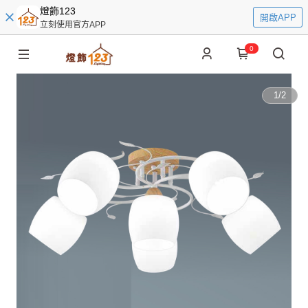
燈飾123
開啟APP
立刻使用官方APP
0
1
/
2