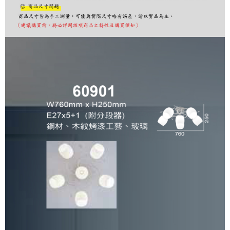
購買商品的店家。未經商家同意取消之訂單仍視為有效，需透過AFTEE先享
後付繳納相關費用。
※ 交易是否成功請以「AFTEE先享後付 」之結帳頁面顯示為準，若有關於
是否繳費成功／繳費後需取消欲退款等相關疑問，請聯繫「AFTEE先享後付
客戶支援中心」
https://netprotections.freshdesk.com/support/home
【注意事項】
１．透過由恩沛科技股份有限公司提供之「AFTEE先享後付」服務完成之交
易，需依本服務之必要範圍內提供個人資料，並將交易相關給付款項請求債
權轉讓予恩沛科技股份有限公司。
２．關於個人資料處理事宜，請瀏覽以下網址：
https://aftee.tw/terms/#terms3
３．未成年的使用者請事先徵得法定代理人或監護人之同意方可使用
「AFTEE先享後付」，若未經同意申辦者引起之損失，本公司不負相關責
任。
４．使用「AFTEE先享後付」時，將依據個別帳號之用戶狀況，依本公司即
時審查核予不同之上限額度；若仍有額度不足之情形，本公司將視審查結果
請求用戶進行身份認證。
５．嚴禁一人註冊多個帳號或使用他人資訊註冊。若發現惡意使用之情形，
恩沛科技股份有限公司將有權停止該用戶之使用額度並採取法律行動。