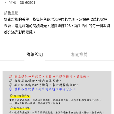
街口支付
貨號：36-60901
悠遊付
銷售重點
探索燈飾的美學，為每個角落增添理想的氛圍。無論是溫馨的家庭
Google Pay
聚會，還是靜謐的閱讀時光，選擇燈飾123，讓生活中的每一個瞬間
全盈+PAY
都充滿光彩與靈感。
AFTEE先享後付
相關說明
【關於「AFTEE先享後付」】
詳細說明
相關推薦
ATM付款
AFTEE先享後付是「在收到商品之後才付款」的支付方式。 讓您購物簡單
便利好安心！
１．簡單：不需註冊會員、不需綁卡、不需儲值。
運送方式
２．便利：只要手機號碼，簡訊認證，即可結帳。
３．安心：先確認商品／服務後，再付款。
宅配
每筆NT$180，滿NT$5,000(含以上)免運費
【「AFTEE先享後付」結帳流程】
１．於結帳方式選擇「AFTEE先享後付」後，將跳轉至「AFTEE先享後付」
結帳頁面，進行簡訊認證並確認金額後，即可完成結帳。
２．訂單成立數日內，您將收到繳費通知簡訊。
３．收到繳費通知簡訊後14天內，點擊此簡訊中的連結，可透過四大超商／
ATM／網路銀行／等多元方式進行付款，方視為交易完成。
※ 請注意：結帳手續完成當下不需立刻繳費，但若您需要取消訂單，請聯絡