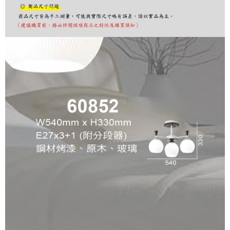
購買商品的店家。未經商家同意取消之訂單仍視為有效，需透過AFTEE先享
後付繳納相關費用。
※ 交易是否成功請以「AFTEE先享後付 」之結帳頁面顯示為準，若有關於
是否繳費成功／繳費後需取消欲退款等相關疑問，請聯繫「AFTEE先享後付
客戶支援中心」
https://netprotections.freshdesk.com/support/home
【注意事項】
１．透過由恩沛科技股份有限公司提供之「AFTEE先享後付」服務完成之交
易，需依本服務之必要範圍內提供個人資料，並將交易相關給付款項請求債
權轉讓予恩沛科技股份有限公司。
２．關於個人資料處理事宜，請瀏覽以下網址：
https://aftee.tw/terms/#terms3
３．未成年的使用者請事先徵得法定代理人或監護人之同意方可使用
「AFTEE先享後付」，若未經同意申辦者引起之損失，本公司不負相關責
任。
４．使用「AFTEE先享後付」時，將依據個別帳號之用戶狀況，依本公司即
時審查核予不同之上限額度；若仍有額度不足之情形，本公司將視審查結果
請求用戶進行身份認證。
５．嚴禁一人註冊多個帳號或使用他人資訊註冊。若發現惡意使用之情形，
恩沛科技股份有限公司將有權停止該用戶之使用額度並採取法律行動。