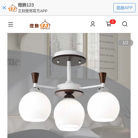
燈飾123
開啟APP
立刻使用官方APP
0
1
/
2