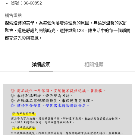
街口支付
貨號：36-60852
悠遊付
銷售重點
探索燈飾的美學，為每個角落增添理想的氛圍。無論是溫馨的家庭
Google Pay
聚會，還是靜謐的閱讀時光，選擇燈飾123，讓生活中的每一個瞬間
全盈+PAY
都充滿光彩與靈感。
AFTEE先享後付
相關說明
【關於「AFTEE先享後付」】
詳細說明
相關推薦
ATM付款
AFTEE先享後付是「在收到商品之後才付款」的支付方式。 讓您購物簡單
便利好安心！
１．簡單：不需註冊會員、不需綁卡、不需儲值。
運送方式
２．便利：只要手機號碼，簡訊認證，即可結帳。
３．安心：先確認商品／服務後，再付款。
宅配
每筆NT$180，滿NT$5,000(含以上)免運費
【「AFTEE先享後付」結帳流程】
１．於結帳方式選擇「AFTEE先享後付」後，將跳轉至「AFTEE先享後付」
結帳頁面，進行簡訊認證並確認金額後，即可完成結帳。
２．訂單成立數日內，您將收到繳費通知簡訊。
３．收到繳費通知簡訊後14天內，點擊此簡訊中的連結，可透過四大超商／
ATM／網路銀行／等多元方式進行付款，方視為交易完成。
※ 請注意：結帳手續完成當下不需立刻繳費，但若您需要取消訂單，請聯絡