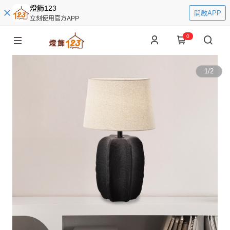
燈飾123
開啟APP
立刻使用官方APP
0
1
/
2