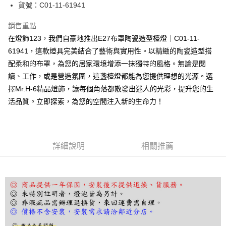
街口支付
貨號：C01-11-61941
悠遊付
銷售重點
在燈飾123，我們自豪地推出E27布罩陶瓷造型檯燈｜C01-11-
Google Pay
61941，這款燈具完美結合了藝術與實用性。以精緻的陶瓷造型搭
全盈+PAY
配柔和的布罩，為您的居家環境增添一抹獨特的風格。無論是閱
讀、工作，或是營造氛圍，這盞檯燈都能為您提供理想的光源。選
AFTEE先享後付
擇Mr.H-6精品燈飾，讓每個角落都散發出迷人的光彩，提升您的生
相關說明
活品質。立即探索，為您的空間注入新的生命力！
【關於「AFTEE先享後付」】
ATM付款
AFTEE先享後付是「在收到商品之後才付款」的支付方式。 讓您購物簡單
便利好安心！
１．簡單：不需註冊會員、不需綁卡、不需儲值。
運送方式
２．便利：只要手機號碼，簡訊認證，即可結帳。
詳細說明
相關推薦
３．安心：先確認商品／服務後，再付款。
宅配
每筆NT$180，滿NT$5,000(含以上)免運費
【「AFTEE先享後付」結帳流程】
１．於結帳方式選擇「AFTEE先享後付」後，將跳轉至「AFTEE先享後付」
結帳頁面，進行簡訊認證並確認金額後，即可完成結帳。
２．訂單成立數日內，您將收到繳費通知簡訊。
３．收到繳費通知簡訊後14天內，點擊此簡訊中的連結，可透過四大超商／
ATM／網路銀行／等多元方式進行付款，方視為交易完成。
※ 請注意：結帳手續完成當下不需立刻繳費，但若您需要取消訂單，請聯絡