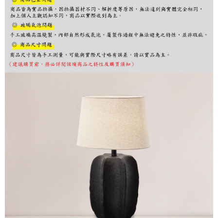
購買商品的店家。未經商家同意取消之訂單仍視為有效，需透過AFTEE先享
後付繳納相關費用。
※ 交易是否成功請以「AFTEE先享後付 」之結帳頁面顯示為準，若有關於
是否繳費成功／繳費後需取消欲退款等相關疑問，請聯繫「AFTEE先享後付
客戶支援中心」
https://netprotections.freshdesk.com/support/home
【注意事項】
１．透過由恩沛科技股份有限公司提供之「AFTEE先享後付」服務完成之交
易，需依本服務之必要範圍內提供個人資料，並將交易相關給付款項請求債
權轉讓予恩沛科技股份有限公司。
２．關於個人資料處理事宜，請瀏覽以下網址：
https://aftee.tw/terms/#terms3
３．未成年的使用者請事先徵得法定代理人或監護人之同意方可使用
「AFTEE先享後付」，若未經同意申辦者引起之損失，本公司不負相關責
任。
４．使用「AFTEE先享後付」時，將依據個別帳號之用戶狀況，依本公司即
時審查核予不同之上限額度；若仍有額度不足之情形，本公司將視審查結果
請求用戶進行身份認證。
５．嚴禁一人註冊多個帳號或使用他人資訊註冊。若發現惡意使用之情形，
恩沛科技股份有限公司將有權停止該用戶之使用額度並採取法律行動。