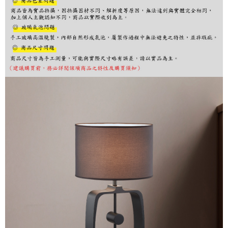
購買商品的店家。未經商家同意取消之訂單仍視為有效，需透過AFTEE先享
後付繳納相關費用。
※ 交易是否成功請以「AFTEE先享後付 」之結帳頁面顯示為準，若有關於
是否繳費成功／繳費後需取消欲退款等相關疑問，請聯繫「AFTEE先享後付
客戶支援中心」
https://netprotections.freshdesk.com/support/home
【注意事項】
１．透過由恩沛科技股份有限公司提供之「AFTEE先享後付」服務完成之交
易，需依本服務之必要範圍內提供個人資料，並將交易相關給付款項請求債
權轉讓予恩沛科技股份有限公司。
２．關於個人資料處理事宜，請瀏覽以下網址：
https://aftee.tw/terms/#terms3
３．未成年的使用者請事先徵得法定代理人或監護人之同意方可使用
「AFTEE先享後付」，若未經同意申辦者引起之損失，本公司不負相關責
任。
４．使用「AFTEE先享後付」時，將依據個別帳號之用戶狀況，依本公司即
時審查核予不同之上限額度；若仍有額度不足之情形，本公司將視審查結果
請求用戶進行身份認證。
５．嚴禁一人註冊多個帳號或使用他人資訊註冊。若發現惡意使用之情形，
恩沛科技股份有限公司將有權停止該用戶之使用額度並採取法律行動。