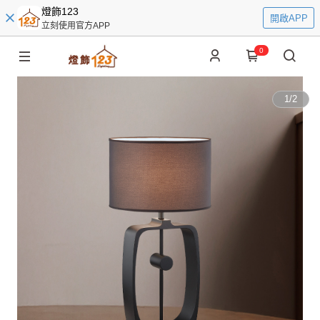
燈飾123
開啟APP
立刻使用官方APP
0
1
/
2