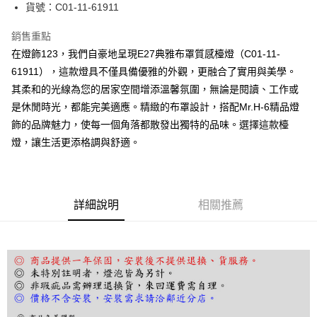
街口支付
貨號：C01-11-61911
悠遊付
銷售重點
在燈飾123，我們自豪地呈現E27典雅布罩質感檯燈（C01-11-
Google Pay
61911），這款燈具不僅具備優雅的外觀，更融合了實用與美學。
全盈+PAY
其柔和的光線為您的居家空間增添溫馨氛圍，無論是閱讀、工作或
是休閒時光，都能完美適應。精緻的布罩設計，搭配Mr.H-6精品燈
AFTEE先享後付
飾的品牌魅力，使每一個角落都散發出獨特的品味。選擇這款檯
相關說明
燈，讓生活更添格調與舒適。
【關於「AFTEE先享後付」】
ATM付款
AFTEE先享後付是「在收到商品之後才付款」的支付方式。 讓您購物簡單
便利好安心！
１．簡單：不需註冊會員、不需綁卡、不需儲值。
運送方式
２．便利：只要手機號碼，簡訊認證，即可結帳。
詳細說明
相關推薦
３．安心：先確認商品／服務後，再付款。
宅配
每筆NT$180，滿NT$5,000(含以上)免運費
【「AFTEE先享後付」結帳流程】
１．於結帳方式選擇「AFTEE先享後付」後，將跳轉至「AFTEE先享後付」
結帳頁面，進行簡訊認證並確認金額後，即可完成結帳。
２．訂單成立數日內，您將收到繳費通知簡訊。
３．收到繳費通知簡訊後14天內，點擊此簡訊中的連結，可透過四大超商／
ATM／網路銀行／等多元方式進行付款，方視為交易完成。
※ 請注意：結帳手續完成當下不需立刻繳費，但若您需要取消訂單，請聯絡