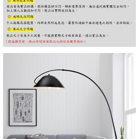
購買商品的店家。未經商家同意取消之訂單仍視為有效，需透過AFTEE先享
後付繳納相關費用。
※ 交易是否成功請以「AFTEE先享後付 」之結帳頁面顯示為準，若有關於
是否繳費成功／繳費後需取消欲退款等相關疑問，請聯繫「AFTEE先享後付
客戶支援中心」
https://netprotections.freshdesk.com/support/home
【注意事項】
１．透過由恩沛科技股份有限公司提供之「AFTEE先享後付」服務完成之交
易，需依本服務之必要範圍內提供個人資料，並將交易相關給付款項請求債
權轉讓予恩沛科技股份有限公司。
２．關於個人資料處理事宜，請瀏覽以下網址：
https://aftee.tw/terms/#terms3
３．未成年的使用者請事先徵得法定代理人或監護人之同意方可使用
「AFTEE先享後付」，若未經同意申辦者引起之損失，本公司不負相關責
任。
４．使用「AFTEE先享後付」時，將依據個別帳號之用戶狀況，依本公司即
時審查核予不同之上限額度；若仍有額度不足之情形，本公司將視審查結果
請求用戶進行身份認證。
５．嚴禁一人註冊多個帳號或使用他人資訊註冊。若發現惡意使用之情形，
恩沛科技股份有限公司將有權停止該用戶之使用額度並採取法律行動。