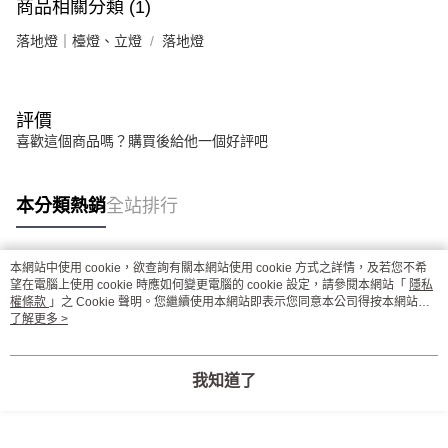
商品相關分類 (1)
落地燈｜檯燈、立燈
落地燈
評價
喜歡這個商品嗎？購買後給他一個好評吧
本分類熱銷
全站排行
本網站中使用 cookie，欲查詢有關本網站使用 cookie 方式之詳情，及若您不希
熱門標籤
望在電腦上使用 cookie 時應如何變更電腦的 cookie 設定，請參閱本網站「
隱私
權條款
」之 Cookie 聲明。您繼續使用本網站即表示您同意本公司得按本網站使
用條款之 Cookie 聲明使用 cookie。
了解更多 >
我知道了