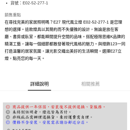
街口支付
貨號：E02-52-277-1
悠遊付
銷售重點
在尋找完美的家居照明嗎？E27 現代風立燈 E02-52-277-1 是您理
Google Pay
想的選擇。這款燈具以其簡約而不失優雅的設計，無論是放在客
全盈+PAY
廳、書房或臥室，都能瞬間提升空間的品味。搭配極限思維K品牌的
精湛工藝，讓每一個細節都散發著現代風格的魅力。與燈飾123一同
AFTEE先享後付
打造溫馨的居家氛圍，讓光影交織出美好的生活瞬間。選擇E27立
相關說明
燈，點亮您的每一天。
【關於「AFTEE先享後付」】
ATM付款
AFTEE先享後付是「在收到商品之後才付款」的支付方式。 讓您購物簡單
便利好安心！
１．簡單：不需註冊會員、不需綁卡、不需儲值。
運送方式
２．便利：只要手機號碼，簡訊認證，即可結帳。
詳細說明
相關推薦
３．安心：先確認商品／服務後，再付款。
宅配
每筆NT$180，滿NT$5,000(含以上)免運費
【「AFTEE先享後付」結帳流程】
１．於結帳方式選擇「AFTEE先享後付」後，將跳轉至「AFTEE先享後付」
結帳頁面，進行簡訊認證並確認金額後，即可完成結帳。
２．訂單成立數日內，您將收到繳費通知簡訊。
３．收到繳費通知簡訊後14天內，點擊此簡訊中的連結，可透過四大超商／
ATM／網路銀行／等多元方式進行付款，方視為交易完成。
※ 請注意：結帳手續完成當下不需立刻繳費，但若您需要取消訂單，請聯絡