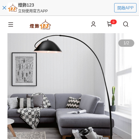
燈飾123
開啟APP
立刻使用官方APP
0
1
/
2