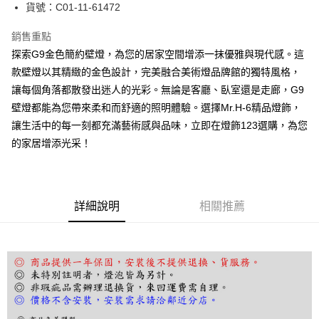
街口支付
貨號：C01-11-61472
悠遊付
銷售重點
探索G9金色簡約壁燈，為您的居家空間增添一抹優雅與現代感。這
Google Pay
款壁燈以其精緻的金色設計，完美融合美術燈品牌館的獨特風格，
全盈+PAY
讓每個角落都散發出迷人的光彩。無論是客廳、臥室還是走廊，G9
壁燈都能為您帶來柔和而舒適的照明體驗。選擇Mr.H-6精品燈飾，
AFTEE先享後付
讓生活中的每一刻都充滿藝術感與品味，立即在燈飾123選購，為您
相關說明
的家居增添光采！
【關於「AFTEE先享後付」】
ATM付款
AFTEE先享後付是「在收到商品之後才付款」的支付方式。 讓您購物簡單
便利好安心！
１．簡單：不需註冊會員、不需綁卡、不需儲值。
運送方式
２．便利：只要手機號碼，簡訊認證，即可結帳。
詳細說明
相關推薦
３．安心：先確認商品／服務後，再付款。
宅配
每筆NT$180，滿NT$5,000(含以上)免運費
【「AFTEE先享後付」結帳流程】
１．於結帳方式選擇「AFTEE先享後付」後，將跳轉至「AFTEE先享後付」
結帳頁面，進行簡訊認證並確認金額後，即可完成結帳。
２．訂單成立數日內，您將收到繳費通知簡訊。
３．收到繳費通知簡訊後14天內，點擊此簡訊中的連結，可透過四大超商／
ATM／網路銀行／等多元方式進行付款，方視為交易完成。
※ 請注意：結帳手續完成當下不需立刻繳費，但若您需要取消訂單，請聯絡