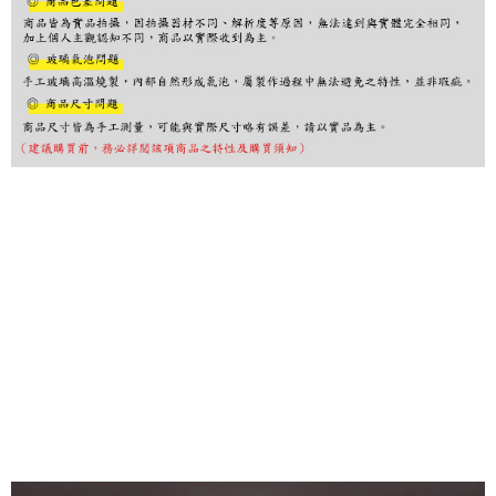
購買商品的店家。未經商家同意取消之訂單仍視為有效，需透過AFTEE先享
後付繳納相關費用。
※ 交易是否成功請以「AFTEE先享後付 」之結帳頁面顯示為準，若有關於
是否繳費成功／繳費後需取消欲退款等相關疑問，請聯繫「AFTEE先享後付
客戶支援中心」
https://netprotections.freshdesk.com/support/home
【注意事項】
１．透過由恩沛科技股份有限公司提供之「AFTEE先享後付」服務完成之交
易，需依本服務之必要範圍內提供個人資料，並將交易相關給付款項請求債
權轉讓予恩沛科技股份有限公司。
２．關於個人資料處理事宜，請瀏覽以下網址：
https://aftee.tw/terms/#terms3
３．未成年的使用者請事先徵得法定代理人或監護人之同意方可使用
「AFTEE先享後付」，若未經同意申辦者引起之損失，本公司不負相關責
任。
４．使用「AFTEE先享後付」時，將依據個別帳號之用戶狀況，依本公司即
時審查核予不同之上限額度；若仍有額度不足之情形，本公司將視審查結果
請求用戶進行身份認證。
５．嚴禁一人註冊多個帳號或使用他人資訊註冊。若發現惡意使用之情形，
恩沛科技股份有限公司將有權停止該用戶之使用額度並採取法律行動。