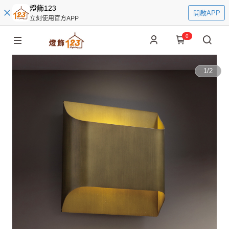
燈飾123
開啟APP
立刻使用官方APP
0
1
/
2